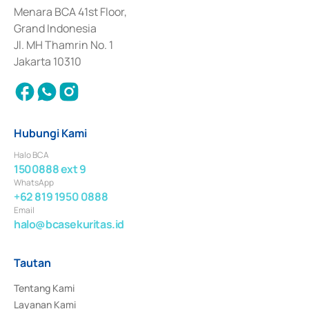
Penerbitan, Transaksi, serta Penatausahaan dan Penyelesaian Transaksi 
Menara BCA 41st Floor,
Surat Berharga Komersial yang izinnya diterbitkan pada tahun 2018.
Grand Indonesia
Jl. MH Thamrin No. 1
Jakarta 10310
Hubungi Kami
Halo BCA
1500888 ext 9
WhatsApp
+62 819 1950 0888
Email
halo@bcasekuritas.id
Tautan
Tentang Kami
Layanan Kami