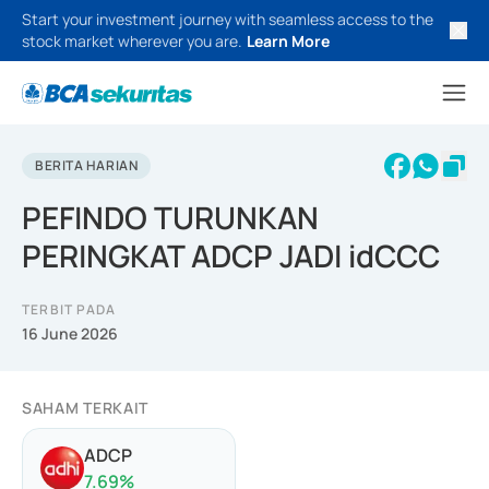
Start your investment journey with seamless access to the
stock market wherever you are.
Learn More
BERITA HARIAN
PEFINDO TURUNKAN
PERINGKAT ADCP JADI idCCC
TERBIT PADA
16 June 2026
SAHAM TERKAIT
ADCP
7.69
%