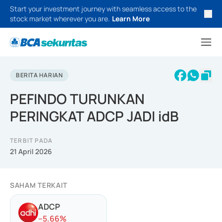
Start your investment journey with seamless access to the
stock market wherever you are.
Learn More
BERITA HARIAN
PEFINDO TURUNKAN
PERINGKAT ADCP JADI idB
TERBIT PADA
21 April 2026
SAHAM TERKAIT
ADCP
-
-5.66
%