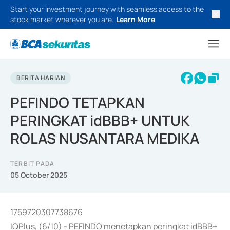
Start your investment journey with seamless access to the
stock market wherever you are.
Learn More
BERITA HARIAN
PEFINDO TETAPKAN
PERINGKAT idBBB+ UNTUK
ROLAS NUSANTARA MEDIKA
TERBIT PADA
05 October 2025
1759720307738676
IQPlus, (6/10) - PEFINDO menetapkan peringkat idBBB+