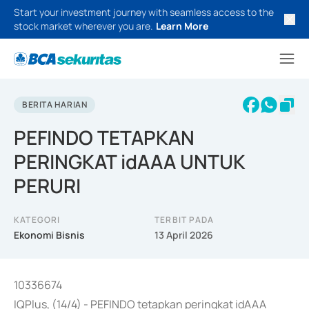
Start your investment journey with seamless access to the
stock market wherever you are.
Learn More
BERITA HARIAN
PEFINDO TETAPKAN
PERINGKAT idAAA UNTUK
PERURI
KATEGORI
TERBIT PADA
Ekonomi Bisnis
13 April 2026
10336674
IQPlus, (14/4) - PEFINDO tetapkan peringkat idAAA