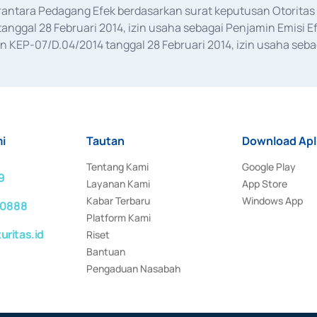
erantara Pedagang Efek berdasarkan surat keputusan Otorit
anggal 28 Februari 2014, izin usaha sebagai Penjamin Emisi E
KEP-07/D.04/2014 tanggal 28 Februari 2014, izin usaha sebag
rat keputusan Otoritas Jasa Keuangan Nomor S-67/PM.21/2017 t
aan Transaksi Sertifikat Deposito di Pasar Uang yang izinnya d
ansaksi, serta Penatausahaan dan Penyelesaian Transaksi Sur
i
Tautan
Download Apl
Tentang Kami
Google Play
9
Layanan Kami
App Store
Kabar Terbaru
Windows App
 0888
Platform Kami
ritas.id
Riset
Bantuan
Pengaduan Nasabah