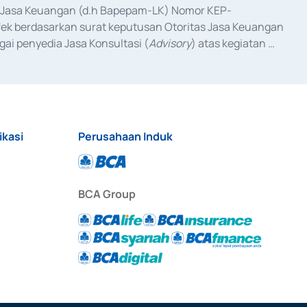
as Jasa Keuangan (d.h Bapepam-LK) Nomor KEP-
fek berdasarkan surat keputusan Otoritas Jasa Keuangan 
ai penyedia Jasa Konsultasi (
Advisory
) atas kegiatan 
anggal 3 Februari 2017, dan beberapa izin usaha lainnya 
iterbitkan pada tahun 2017 dan izin usaha lainnya dari 
at Berharga Komersial yang izinnya diterbitkan pada 
ikasi
Perusahaan Induk
BCA Group