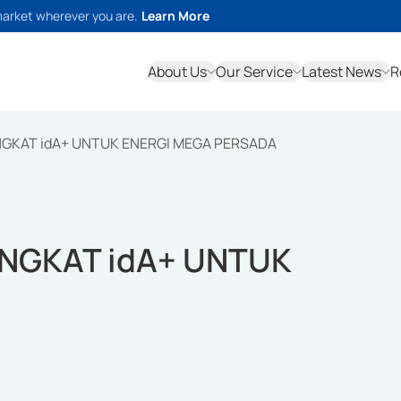
market wherever you are.
Learn More
About Us
Our Service
Latest News
R
NGKAT idA+ UNTUK ENERGI MEGA PERSADA
NGKAT idA+ UNTUK