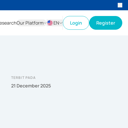
esearch
Our Platform
EN
Login
Register
ID
EN
TERBIT PADA
21 December 2025