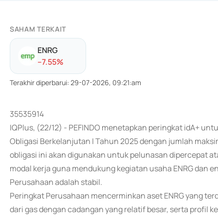
SAHAM TERKAIT
ENRG
-
-7.55
%
Terakhir diperbarui
:
29-07-2026, 09:21:am
35535914
IQPlus, (22/12) - PEFINDO menetapkan peringkat idA+ unt
Obligasi Berkelanjutan I Tahun 2025 dengan jumlah maksim
obligasi ini akan digunakan untuk pelunasan dipercepat a
modal kerja guna mendukung kegiatan usaha ENRG dan enti
Perusahaan adalah stabil.
Peringkat Perusahaan mencerminkan aset ENRG yang terdiv
dari gas dengan cadangan yang relatif besar, serta profil k