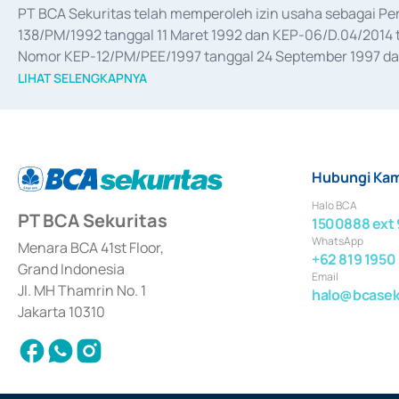
PT BCA Sekuritas telah memperoleh izin usaha sebagai P
138/PM/1992 tanggal 11 Maret 1992 dan KEP-06/D.04/2014 t
Nomor KEP-12/PM/PEE/1997 tanggal 24 September 1997 dan 
merger, akuisisi, divestasi, dan 
join venture
 berdasarkan su
LIHAT SELENGKAPNYA
dari Bank Indonesia antara lain sebagai Perantara Pelaksan
Bank Indonesia sebagai Lembaga Pendukung Penerbitan, Tr
tahun 2018.
Hubungi Kam
Halo BCA
PT BCA Sekuritas
1500888 ext 
WhatsApp
Menara BCA 41st Floor,
+62 819 1950
Grand Indonesia
Email
Jl. MH Thamrin No. 1
halo@bcaseku
Jakarta 10310