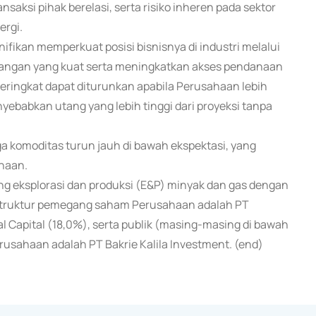
saksi pihak berelasi, serta risiko inheren pada sektor
ergi.
fikan memperkuat posisi bisnisnya di industri melalui
uangan yang kuat serta meningkatkan akses pendanaan
 peringkat dapat diturunkan apabila Perusahaan lebih
ebabkan utang yang lebih tinggi dari proyeksi tanpa
ga komoditas turun jauh di bawah ekspektasi, yang
ahaan.
g eksplorasi dan produksi (E&P) minyak dan gas dengan
5, struktur pemegang saham Perusahaan adalah PT
l Capital (18,0%), serta publik (masing-masing di bawah
sahaan adalah PT Bakrie Kalila Investment. (end)