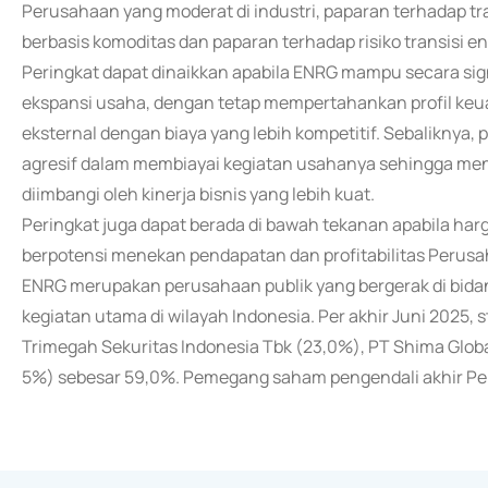
Perusahaan yang moderat di industri, paparan terhadap tran
berbasis komoditas dan paparan terhadap risiko transisi en
Peringkat dapat dinaikkan apabila ENRG mampu secara signi
ekspansi usaha, dengan tetap mempertahankan profil ke
eksternal dengan biaya yang lebih kompetitif. Sebaliknya,
agresif dalam membiayai kegiatan usahanya sehingga meny
diimbangi oleh kinerja bisnis yang lebih kuat.
Peringkat juga dapat berada di bawah tekanan apabila har
berpotensi menekan pendapatan dan profitabilitas Perus
ENRG merupakan perusahaan publik yang bergerak di bidan
kegiatan utama di wilayah Indonesia. Per akhir Juni 202
Trimegah Sekuritas Indonesia Tbk (23,0%), PT Shima Globa
5%) sebesar 59,0%. Pemegang saham pengendali akhir Peru