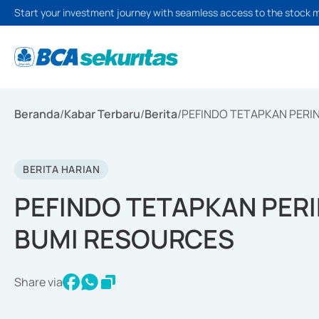
Start your investment journey with seamless access to the stock 
Beranda
/
Kabar Terbaru
/
Berita
/
PEFINDO TETAPKAN PERI
BERITA HARIAN
PEFINDO TETAPKAN PERI
BUMI RESOURCES
Share via