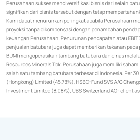
Perusahaan sukses mendiversifikasi bisnis dari selain b
signifikan dari bisnis tersebut dengan tetap mempertahanka
Kami dapat menurunkan peringkat apabila Perusahaan me
proyeksi tanpa dikompensasi dengan penambahan pendap
keuangan Perusahaan. Penurunan pendapatan atau EBITDA
penjualan batubara juga dapat memberikan tekanan pada 
BUMI mengoperasikan tambang batubara dan emas melalui
Resources Minerals Tbk. Perusahaan juga memiliki saham m
salah satu tambang batubara terbesar di Indonesia. Per 3
(Hongkong) Limited (45,78%), HSBC-Fund SVS A/C Chengdo
Investment Limited (8,08%), UBS Switzerland AG- client as