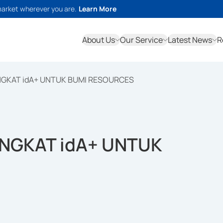
market wherever you are.
Learn More
About Us
Our Service
Latest News
R
NGKAT idA+ UNTUK BUMI RESOURCES
NGKAT idA+ UNTUK