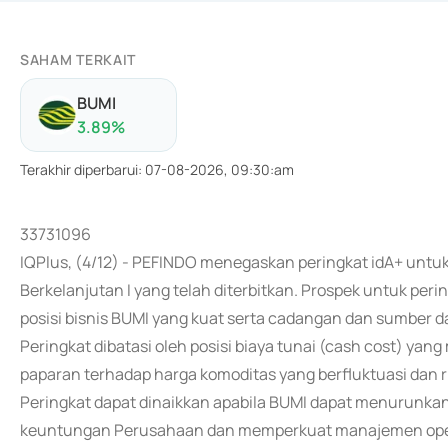
SAHAM TERKAIT
BUMI
3.89
%
Terakhir diperbarui
:
07-08-2026, 09:30:am
33731096
IQPlus, (4/12) - PEFINDO menegaskan peringkat idA+ untu
Berkelanjutan I yang telah diterbitkan. Prospek untuk pe
posisi bisnis BUMI yang kuat serta cadangan dan sumber
Peringkat dibatasi oleh posisi biaya tunai (cash cost) yan
paparan terhadap harga komoditas yang berfluktuasi dan r
Peringkat dapat dinaikkan apabila BUMI dapat menurunkan
keuntungan Perusahaan dan memperkuat manajemen operas