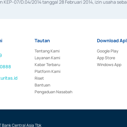
KEP-07/D.04/2014 tanggal 28 Februari 2014, izin usaha sebag
rat keputusan Otoritas Jasa Keuangan Nomor S-67/PM.21/2017 t
aan Transaksi Sertifikat Deposito di Pasar Uang yang izinnya d
ansaksi, serta Penatausahaan dan Penyelesaian Transaksi Sur
i
Tautan
Download Apl
Tentang Kami
Google Play
9
Layanan Kami
App Store
Kabar Terbaru
Windows App
 0888
Platform Kami
ritas.id
Riset
Bantuan
Pengaduan Nasabah
 Bank Central Asia Tbk