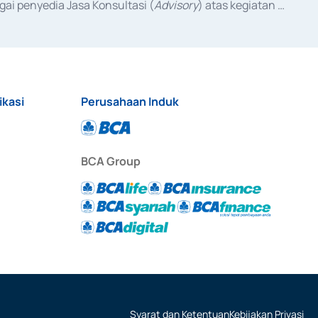
ai penyedia Jasa Konsultasi (
Advisory
) atas kegiatan 
anggal 3 Februari 2017, dan beberapa izin usaha lainnya 
iterbitkan pada tahun 2017 dan izin usaha lainnya dari 
at Berharga Komersial yang izinnya diterbitkan pada 
ikasi
Perusahaan Induk
BCA Group
Syarat dan Ketentuan
Kebijakan Privasi