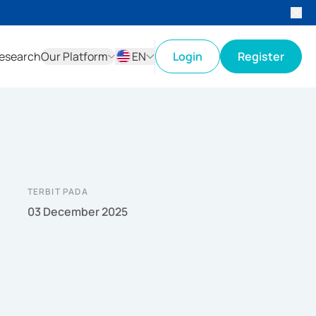
esearch
Our Platform
EN
Login
Register
ID
EN
TERBIT PADA
03 December 2025