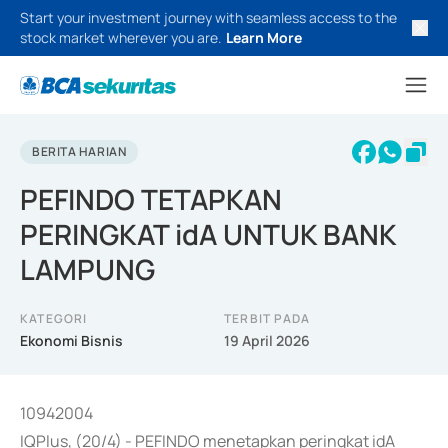
Start your investment journey with seamless access to the
stock market wherever you are.
Learn More
BERITA HARIAN
PEFINDO TETAPKAN
PERINGKAT idA UNTUK BANK
LAMPUNG
KATEGORI
TERBIT PADA
Ekonomi Bisnis
19 April 2026
10942004
IQPlus, (20/4) - PEFINDO menetapkan peringkat idA