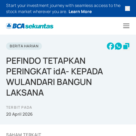
Start your investment journey with seamless access to the
stock market wherever you are.
Learn More
BERITA HARIAN
PEFINDO TETAPKAN
PERINGKAT idA- KEPADA
WULANDARI BANGUN
LAKSANA
TERBIT PADA
20 April 2026
SAHAM TERKAIT