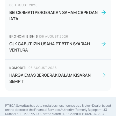
06 AUGUST 2026
BEI CERMATI PERGERAKAN SAHAM CBPE DAN
IATA
EKONOMI BISNIS
|
06 AUGUST 2026
OJK CABUT IZIN USAHA PT BTPN SYARIAH
VENTURA
KOMODITI
|
06 AUGUST 2026
HARGA EMAS BERGERAK DALAM KISARAN
SEMPIT
PT BCA Sekuritas has obtained a business license as a Broker-Dealer based
on the decree of the Financial Services Authority (formerly Bapepam-LK)
Number KEP-138/PM/1992 dated March 11, 1992 and KEP-06/D.04/2014