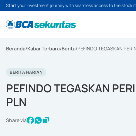
Start your investment journey with seamless access to the stock 
Beranda
/
Kabar Terbaru
/
Berita
/
PEFINDO TEGASKAN PERI
BERITA HARIAN
PEFINDO TEGASKAN PER
PLN
Share via