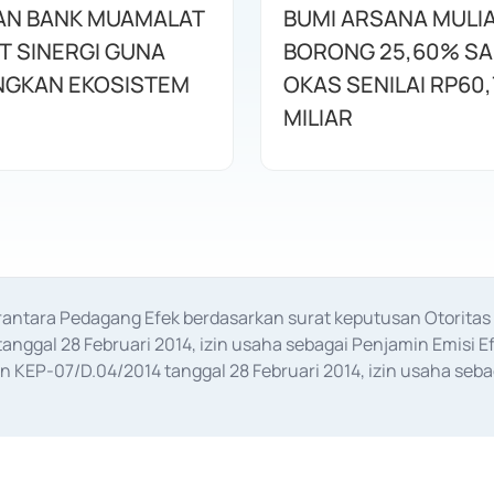
AN BANK MUAMALAT
BUMI ARSANA MULI
T SINERGI GUNA
BORONG 25,60% S
GKAN EKOSISTEM
OKAS SENILAI RP60,
MILIAR
erantara Pedagang Efek berdasarkan surat keputusan Otorit
anggal 28 Februari 2014, izin usaha sebagai Penjamin Emisi E
KEP-07/D.04/2014 tanggal 28 Februari 2014, izin usaha sebag
rat keputusan Otoritas Jasa Keuangan Nomor S-67/PM.21/2017 t
aan Transaksi Sertifikat Deposito di Pasar Uang yang izinnya d
ansaksi, serta Penatausahaan dan Penyelesaian Transaksi Sur