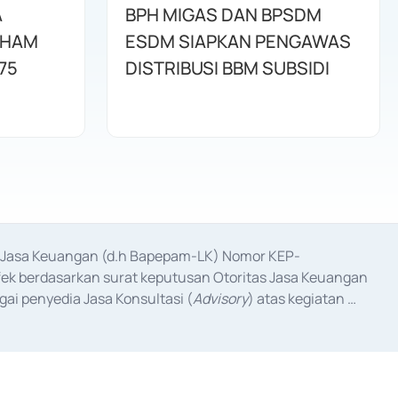
A
BPH MIGAS DAN BPSDM
AHAM
ESDM SIAPKAN PENGAWAS
75
DISTRIBUSI BBM SUBSIDI
as Jasa Keuangan (d.h Bapepam-LK) Nomor KEP-
fek berdasarkan surat keputusan Otoritas Jasa Keuangan 
ai penyedia Jasa Konsultasi (
Advisory
) atas kegiatan 
anggal 3 Februari 2017, dan beberapa izin usaha lainnya 
iterbitkan pada tahun 2017 dan izin usaha lainnya dari 
at Berharga Komersial yang izinnya diterbitkan pada 