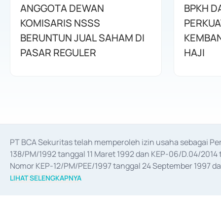
ANGGOTA DEWAN
BPKH D
KOMISARIS NSSS
PERKUA
BERUNTUN JUAL SAHAM DI
KEMBAN
PASAR REGULER
HAJI
PT BCA Sekuritas telah memperoleh izin usaha sebagai P
138/PM/1992 tanggal 11 Maret 1992 dan KEP-06/D.04/2014 t
Nomor KEP-12/PM/PEE/1997 tanggal 24 September 1997 dan 
merger, akuisisi, divestasi, dan 
join venture
 berdasarkan su
LIHAT SELENGKAPNYA
dari Bank Indonesia antara lain sebagai Perantara Pelaksan
Bank Indonesia sebagai Lembaga Pendukung Penerbitan, Tr
tahun 2018.