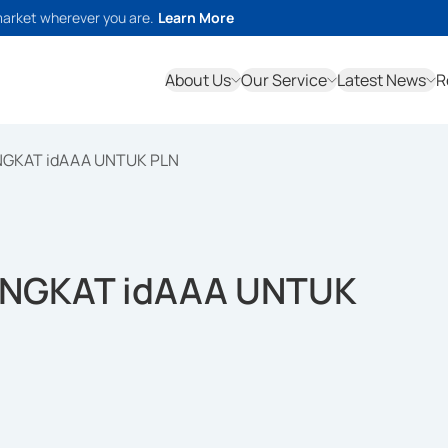
market wherever you are.
Learn More
About Us
Our Service
Latest News
R
NGKAT idAAA UNTUK PLN
INGKAT idAAA UNTUK