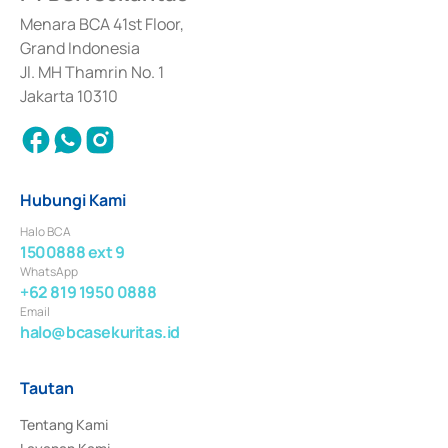
dan izin usaha lainnya dari Bank Indonesia sebagai Lembaga Pendukung 
Penerbitan, Transaksi, serta Penatausahaan dan Penyelesaian Transaksi 
Menara BCA 41st Floor,
Surat Berharga Komersial yang izinnya diterbitkan pada tahun 2018.
Grand Indonesia
Jl. MH Thamrin No. 1
Jakarta 10310
Hubungi Kami
Halo BCA
1500888 ext 9
WhatsApp
+62 819 1950 0888
Email
halo@bcasekuritas.id
Tautan
Tentang Kami