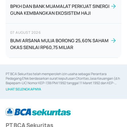
BPKH DAN BANK MUAMALAT PERKUAT SINERGI
GUNA KEMBANGKAN EKOSISTEM HAJI
07 AUGUST 2026
BUMI ARSANA MULIA BORONG 25,60% SAHAM
OKAS SENILAI RP60,75 MILIAR
PT BCA Sekuritas telah memperoleh izin usaha sebagai Perantara 
Pedagang Efek berdasarkan surat keputusan Otoritas Jasa Keuangan (d.h 
Bapepam-LK) Nomor KEP-138/PM/1992 tanggal 11 Maret 1992 dan KEP-
06/D.04/2014 tanggal 28 Februari 2014, izin usaha sebagai Penjamin Emisi 
LIHAT SELENGKAPNYA
Efek berdasarkan surat keputusan Otoritas Jasa Keuangan Nomor KEP-
12/PM/PEE/1997 tanggal 24 September 1997 dan KEP-07/D.04/2014 
tanggal 28 Februari 2014, izin usaha sebagai penyedia Jasa Konsultasi 
(
Advisory
) atas kegiatan merger, akuisisi, divestasi, dan 
join venture
berdasarkan surat keputusan Otoritas Jasa Keuangan Nomor S-
67/PM.21/2017 tanggal 3 Februari 2017, dan beberapa izin usaha lainnya 
dari Bank Indonesia antara lain sebagai Perantara Pelaksanaan Transaksi 
PT BCA Sekuritas
Sertifikat Deposito di Pasar Uang yang izinnya diterbitkan pada tahun 2017 