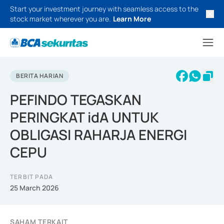
Start your investment journey with seamless access to the
stock market wherever you are.
Learn More
BERITA HARIAN
PEFINDO TEGASKAN
PERINGKAT idA UNTUK
OBLIGASI RAHARJA ENERGI
CEPU
TERBIT PADA
25 March 2026
SAHAM TERKAIT