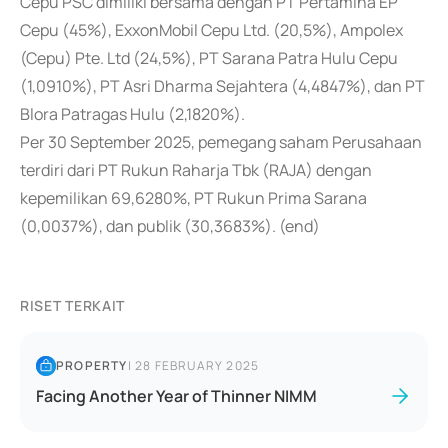
Cepu PSC dimiliki bersama dengan PT Pertamina EP
Cepu (45%), ExxonMobil Cepu Ltd. (20,5%), Ampolex
(Cepu) Pte. Ltd (24,5%), PT Sarana Patra Hulu Cepu
(1,0910%), PT Asri Dharma Sejahtera (4,4847%), dan PT
Blora Patragas Hulu (2,1820%).
Per 30 September 2025, pemegang saham Perusahaan
terdiri dari PT Rukun Raharja Tbk (RAJA) dengan
kepemilikan 69,6280%, PT Rukun Prima Sarana
(0,0037%), dan publik (30,3683%). (end)
RISET TERKAIT
PROPERTY
|
28 FEBRUARY 2025
Facing Another Year of Thinner NIMM