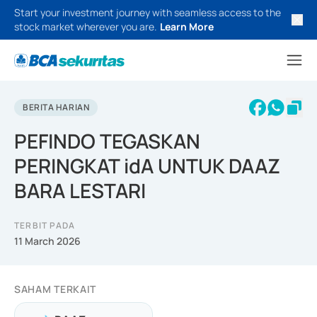
Start your investment journey with seamless access to the
stock market wherever you are.
Learn More
BERITA HARIAN
PEFINDO TEGASKAN
PERINGKAT idA UNTUK DAAZ
BARA LESTARI
TERBIT PADA
11 March 2026
SAHAM TERKAIT