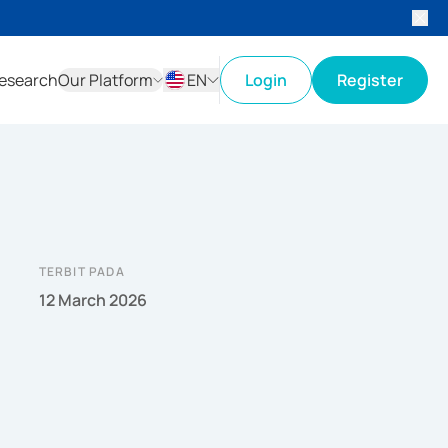
esearch
Our Platform
EN
Login
Register
ID
EN
TERBIT PADA
12 March 2026