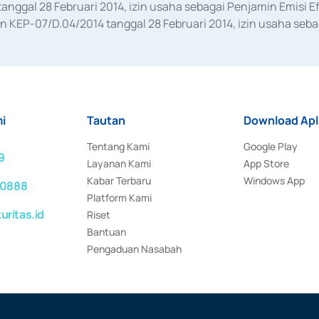
anggal 28 Februari 2014, izin usaha sebagai Penjamin Emisi E
KEP-07/D.04/2014 tanggal 28 Februari 2014, izin usaha sebag
rat keputusan Otoritas Jasa Keuangan Nomor S-67/PM.21/2017 t
aan Transaksi Sertifikat Deposito di Pasar Uang yang izinnya d
ansaksi, serta Penatausahaan dan Penyelesaian Transaksi Sur
i
Tautan
Download Apl
Tentang Kami
Google Play
9
Layanan Kami
App Store
Kabar Terbaru
Windows App
 0888
Platform Kami
ritas.id
Riset
Bantuan
Pengaduan Nasabah