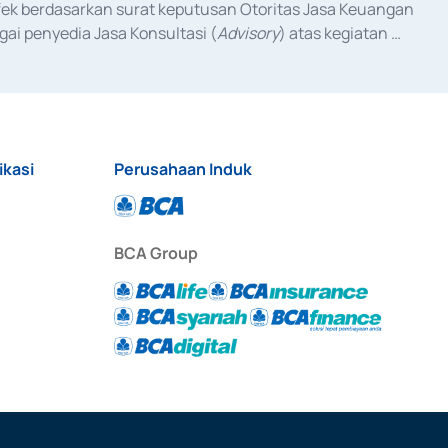
fek berdasarkan surat keputusan Otoritas Jasa Keuangan 
ai penyedia Jasa Konsultasi (
Advisory
) atas kegiatan 
anggal 3 Februari 2017, dan beberapa izin usaha lainnya 
iterbitkan pada tahun 2017 dan izin usaha lainnya dari 
at Berharga Komersial yang izinnya diterbitkan pada 
ikasi
Perusahaan Induk
BCA Group