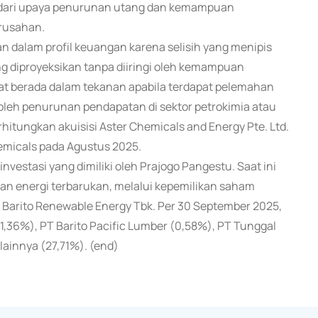
l dari upaya penurunan utang dan kemampuan
erusahan.
n dalam profil keuangan karena selisih yang menipis
ang diproyeksikan tanpa diiringi oleh kemampuan
pat berada dalam tekanan apabila terdapat pelemahan
 oleh penurunan pendapatan di sektor petrokimia atau
itungkan akuisisi Aster Chemicals and Energy Pte. Ltd.
hemicals pada Agustus 2025.
vestasi yang dimiliki oleh Prajogo Pangestu. Saat ini
an energi terbarukan, melalui kepemilikan saham
 Barito Renewable Energy Tbk. Per 30 September 2025,
36%), PT Barito Pacific Lumber (0,58%), PT Tunggal
lainnya (27,71%). (end)