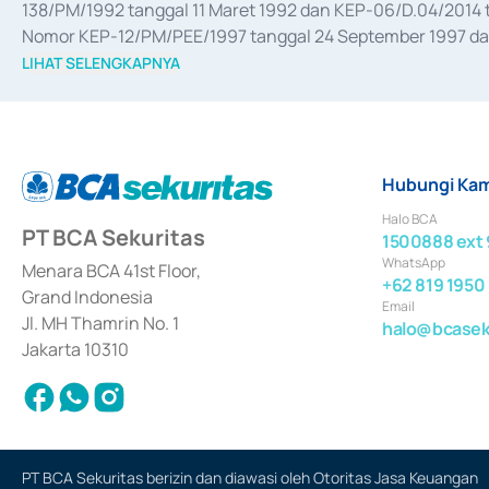
138/PM/1992 tanggal 11 Maret 1992 dan KEP-06/D.04/2014 t
Nomor KEP-12/PM/PEE/1997 tanggal 24 September 1997 dan 
merger, akuisisi, divestasi, dan 
join venture
 berdasarkan su
LIHAT SELENGKAPNYA
dari Bank Indonesia antara lain sebagai Perantara Pelaksan
Bank Indonesia sebagai Lembaga Pendukung Penerbitan, Tr
tahun 2018.
Hubungi Kam
Halo BCA
PT BCA Sekuritas
1500888 ext 
WhatsApp
Menara BCA 41st Floor,
+62 819 1950
Grand Indonesia
Email
Jl. MH Thamrin No. 1
halo@bcaseku
Jakarta 10310
PT BCA Sekuritas berizin dan diawasi oleh Otoritas Jasa Keuangan