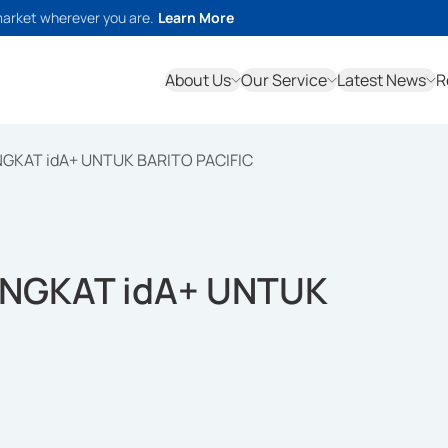
market wherever you are.
Learn More
About Us
Our Service
Latest News
R
GKAT idA+ UNTUK BARITO PACIFIC
INGKAT idA+ UNTUK