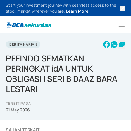
Start your investment journey with seamless access to the
stock market wherever you are.
Learn More
BERITA HARIAN
PEFINDO SEMATKAN
PERINGKAT idA UNTUK
OBLIGASI I SERI B DAAZ BARA
LESTARI
TERBIT PADA
21 May 2026
SAHAM TERKAIT