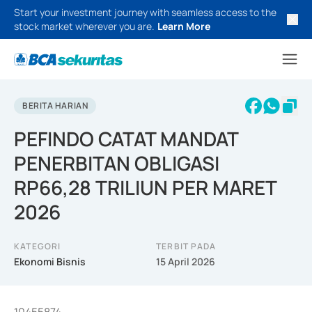
Start your investment journey with seamless access to the
stock market wherever you are.
Learn More
BERITA HARIAN
PEFINDO CATAT MANDAT
PENERBITAN OBLIGASI
RP66,28 TRILIUN PER MARET
2026
KATEGORI
TERBIT PADA
Ekonomi Bisnis
15 April 2026