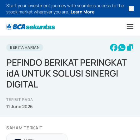
Start your investment journey with seamless access to the
stock market wherever you are.
Learn More
BERITA HARIAN
PEFINDO BERIKAT PERINGKAT
idA UNTUK SOLUSI SINERGI
DIGITAL
TERBIT PADA
11 June 2026
SAHAM TERKAIT