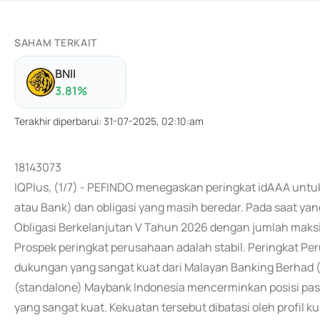
SAHAM TERKAIT
BNII
3.81
%
Terakhir diperbarui
:
31-07-2025, 02:10:am
18143073
IQPlus, (1/7) - PEFINDO menegaskan peringkat idAAA unt
atau Bank) dan obligasi yang masih beredar. Pada saat y
Obligasi Berkelanjutan V Tahun 2026 dengan jumlah maksi
Prospek peringkat perusahaan adalah stabil. Peringkat P
dukungan yang sangat kuat dari Malayan Banking Berhad (Gr
(standalone) Maybank Indonesia mencerminkan posisi pasar 
yang sangat kuat. Kekuatan tersebut dibatasi oleh profil kua