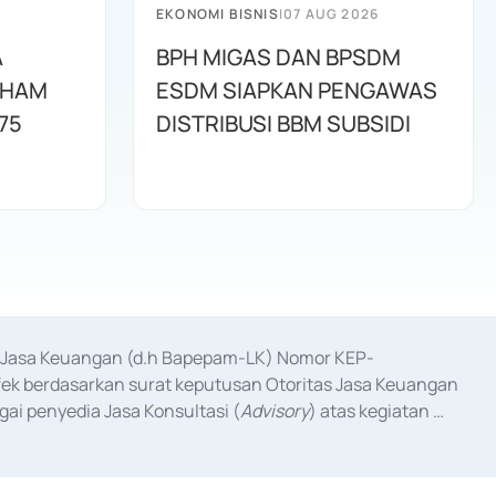
EKONOMI BISNIS
|
07 AUG 2026
A
BPH MIGAS DAN BPSDM
AHAM
ESDM SIAPKAN PENGAWAS
75
DISTRIBUSI BBM SUBSIDI
as Jasa Keuangan (d.h Bapepam-LK) Nomor KEP-
fek berdasarkan surat keputusan Otoritas Jasa Keuangan 
ai penyedia Jasa Konsultasi (
Advisory
) atas kegiatan 
anggal 3 Februari 2017, dan beberapa izin usaha lainnya 
iterbitkan pada tahun 2017 dan izin usaha lainnya dari 
at Berharga Komersial yang izinnya diterbitkan pada 