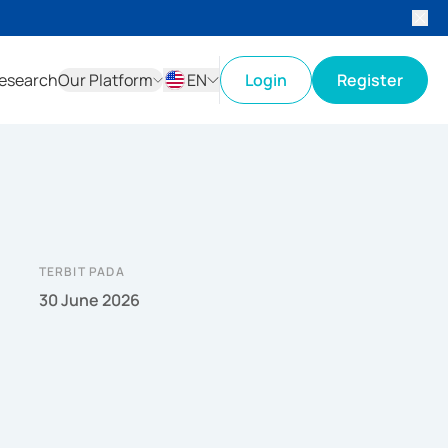
esearch
Our Platform
EN
Login
Register
ID
EN
TERBIT PADA
30 June 2026