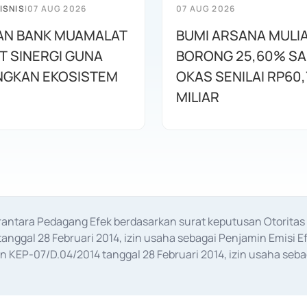
ISNIS
|
07 AUG 2026
07 AUG 2026
AN BANK MUAMALAT
BUMI ARSANA MULI
T SINERGI GUNA
BORONG 25,60% S
GKAN EKOSISTEM
OKAS SENILAI RP60,
MILIAR
erantara Pedagang Efek berdasarkan surat keputusan Otorit
anggal 28 Februari 2014, izin usaha sebagai Penjamin Emisi E
KEP-07/D.04/2014 tanggal 28 Februari 2014, izin usaha sebag
rat keputusan Otoritas Jasa Keuangan Nomor S-67/PM.21/2017 t
aan Transaksi Sertifikat Deposito di Pasar Uang yang izinnya d
ansaksi, serta Penatausahaan dan Penyelesaian Transaksi Sur