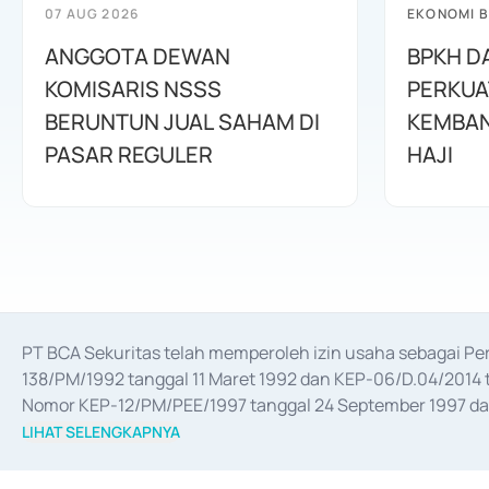
07 AUG 2026
EKONOMI B
ANGGOTA DEWAN
BPKH D
KOMISARIS NSSS
PERKUA
BERUNTUN JUAL SAHAM DI
KEMBAN
PASAR REGULER
HAJI
PT BCA Sekuritas telah memperoleh izin usaha sebagai P
138/PM/1992 tanggal 11 Maret 1992 dan KEP-06/D.04/2014 t
Nomor KEP-12/PM/PEE/1997 tanggal 24 September 1997 dan 
merger, akuisisi, divestasi, dan 
join venture
 berdasarkan su
LIHAT SELENGKAPNYA
dari Bank Indonesia antara lain sebagai Perantara Pelaksan
Bank Indonesia sebagai Lembaga Pendukung Penerbitan, Tr