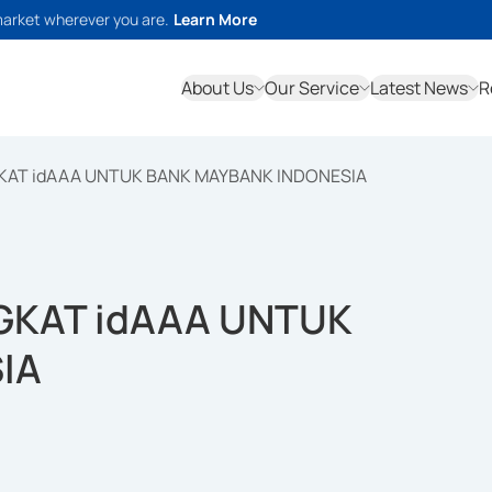
market wherever you are.
Learn More
About Us
Our Service
Latest News
R
GKAT idAAA UNTUK BANK MAYBANK INDONESIA
GKAT idAAA UNTUK
IA