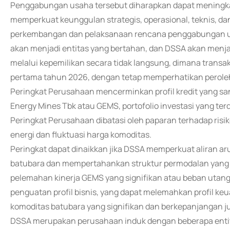
Penggabungan usaha tersebut diharapkan dapat meningka
memperkuat keunggulan strategis, operasional, teknis, 
perkembangan dan pelaksanaan rencana penggabungan usa
akan menjadi entitas yang bertahan, dan DSSA akan menj
melalui kepemilikan secara tidak langsung, dimana transak
pertama tahun 2026, dengan tetap memperhatikan perole
Peringkat Perusahaan mencerminkan profil kredit yang san
Energy Mines Tbk atau GEMS, portofolio investasi yang terd
Peringkat Perusahaan dibatasi oleh paparan terhadap risik
energi dan fluktuasi harga komoditas.
Peringkat dapat dinaikkan jika DSSA memperkuat aliran arus
batubara dan mempertahankan struktur permodalan yang ko
pelemahan kinerja GEMS yang signifikan atau beban utang 
penguatan profil bisnis, yang dapat melemahkan profil k
komoditas batubara yang signifikan dan berkepanjangan j
DSSA merupakan perusahaan induk dengan beberapa entit