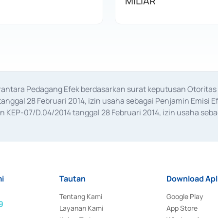
MILIAR
erantara Pedagang Efek berdasarkan surat keputusan Otorit
anggal 28 Februari 2014, izin usaha sebagai Penjamin Emisi E
KEP-07/D.04/2014 tanggal 28 Februari 2014, izin usaha sebag
rat keputusan Otoritas Jasa Keuangan Nomor S-67/PM.21/2017 t
aan Transaksi Sertifikat Deposito di Pasar Uang yang izinnya d
ansaksi, serta Penatausahaan dan Penyelesaian Transaksi Sur
i
Tautan
Download Apl
Tentang Kami
Google Play
9
Layanan Kami
App Store