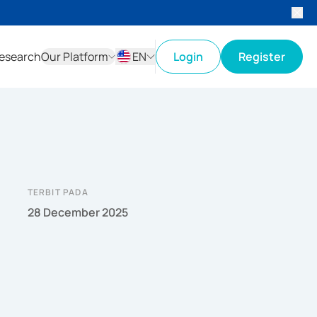
esearch
Our Platform
EN
Login
Register
ID
EN
TERBIT PADA
28 December 2025