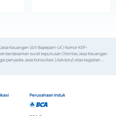
as Jasa Keuangan (d.h Bapepam-LK) Nomor KEP-
fek berdasarkan surat keputusan Otoritas Jasa Keuangan 
ai penyedia Jasa Konsultasi (
Advisory
) atas kegiatan 
anggal 3 Februari 2017, dan beberapa izin usaha lainnya 
iterbitkan pada tahun 2017 dan izin usaha lainnya dari 
at Berharga Komersial yang izinnya diterbitkan pada 
ikasi
Perusahaan Induk