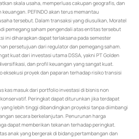
tkan skala usaha, memperluas cakupan geografis, dan
dan keuangan. PEFINDO akan terus memantau
ha tersebut. Dalam transaksi yang diusulkan, Moratel
adi pemegang saham pengendali atas entitas tersebut
si ini diharapkan dapat terlaksana pada semester
han persetujuan dari regulator dan pemegang saham.
gat kuat dari investasi utama DSSA, yakni PT Golden
iversifikasi, dan profil keuangan yang sangat kuat.
o eksekusi proyek dan paparan terhadap risiko transisi
 kas masuk dari portfolio investasi di bisnis non
nservatif. Peringkat dapat diturunkan jika terdapat
yang lebih tinggi dibandingkan proyeksi tanpa diimbangi
euangan secara berkelanjutan. Penurunan harga
uga dapat memberikan tekanan terhadap peringkat.
as anak yang bergerak di bidang pertambangan dan