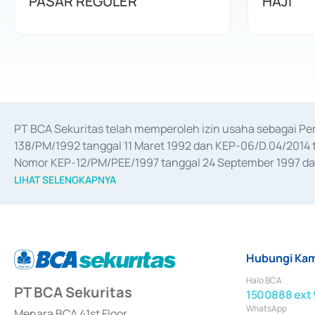
PASAR REGULER
HAJI
PT BCA Sekuritas telah memperoleh izin usaha sebagai P
138/PM/1992 tanggal 11 Maret 1992 dan KEP-06/D.04/2014 t
Nomor KEP-12/PM/PEE/1997 tanggal 24 September 1997 dan 
merger, akuisisi, divestasi, dan 
join venture
 berdasarkan su
LIHAT SELENGKAPNYA
dari Bank Indonesia antara lain sebagai Perantara Pelaksan
Bank Indonesia sebagai Lembaga Pendukung Penerbitan, Tr
tahun 2018.
Hubungi Kam
Halo BCA
PT BCA Sekuritas
1500888 ext 
WhatsApp
Menara BCA 41st Floor,