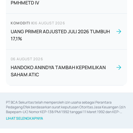
PMHMETD IV
KOMODITI
|
06 AUGUST 2026
UANG PRIMER ADJUSTED JULI 2026 TUMBUH
17,1%
06 AUGUST 2026
HANDOKO ANINDYA TAMBAH KEPEMILIKAN
SAHAM ATIC
PT BCA Sekuritas telah memperoleh izin usaha sebagai Perantara 
Pedagang Efek berdasarkan surat keputusan Otoritas Jasa Keuangan (d.h 
Bapepam-LK) Nomor KEP-138/PM/1992 tanggal 11 Maret 1992 dan KEP-
06/D.04/2014 tanggal 28 Februari 2014, izin usaha sebagai Penjamin Emisi 
LIHAT SELENGKAPNYA
Efek berdasarkan surat keputusan Otoritas Jasa Keuangan Nomor KEP-
12/PM/PEE/1997 tanggal 24 September 1997 dan KEP-07/D.04/2014 
tanggal 28 Februari 2014, izin usaha sebagai penyedia Jasa Konsultasi 