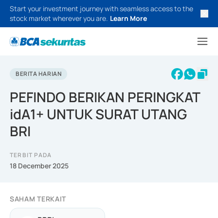
Start your investment journey with seamless access to the
stock market wherever you are.
Learn More
BERITA HARIAN
PEFINDO BERIKAN PERINGKAT
idA1+ UNTUK SURAT UTANG
BRI
TERBIT PADA
18 December 2025
SAHAM TERKAIT