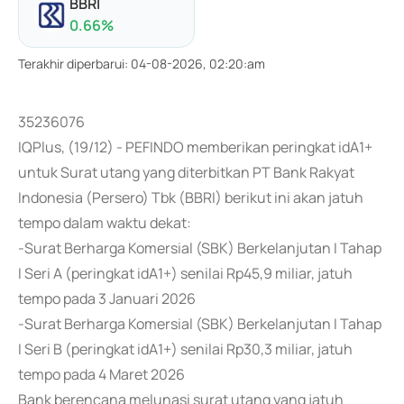
BBRI
0.66
%
Terakhir diperbarui
:
04-08-2026, 02:20:am
35236076
IQPlus, (19/12) - PEFINDO memberikan peringkat idA1+
untuk Surat utang yang diterbitkan PT Bank Rakyat
Indonesia (Persero) Tbk (BBRI) berikut ini akan jatuh
tempo dalam waktu dekat:
-Surat Berharga Komersial (SBK) Berkelanjutan I Tahap
I Seri A (peringkat idA1+) senilai Rp45,9 miliar, jatuh
tempo pada 3 Januari 2026
-Surat Berharga Komersial (SBK) Berkelanjutan I Tahap
I Seri B (peringkat idA1+) senilai Rp30,3 miliar, jatuh
tempo pada 4 Maret 2026
Bank berencana melunasi surat utang yang jatuh