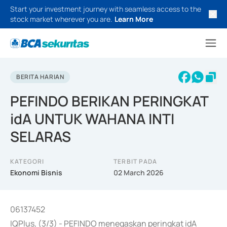
Start your investment journey with seamless access to the
stock market wherever you are.
Learn More
BERITA HARIAN
PEFINDO BERIKAN PERINGKAT
idA UNTUK WAHANA INTI
SELARAS
KATEGORI
TERBIT PADA
Ekonomi Bisnis
02 March 2026
06137452
IQPlus, (3/3) - PEFINDO menegaskan peringkat idA