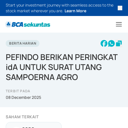
Start your investment journey with seamless access to the
stock market wherever you are.
Learn More
BERITA HARIAN
PEFINDO BERIKAN PERINGKAT
idA UNTUK SURAT UTANG
SAMPOERNA AGRO
TERBIT PADA
08 December 2025
SAHAM TERKAIT