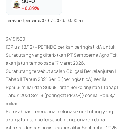
SGRO
-
-6.89
%
Terakhir diperbarui
:
07-07-2026, 03:00:am
34151500
IQPlus, (8/12) - PEFINDO berikan peringkat idA untuk
Surat utang yang diterbitkan PT Sampoerna Agro Tbk
akan jatuh tempo pada 17 Maret 2026.
Surat utang tersebut adalah Obligasi Berkelanjutan I
Tahap II Tahun 2021 Seri B (peringkat idA) senilai
Rp46,9 miliar dan Sukuk Ijarah Berkelanjutan I Tahap II
Tahun 2021 Seri B (peringkat idA(sy)) senilai Rp158,3
miliar
Perusahaan berencana melunasi surat utang yang
akan jatuh tempo tersebut menggunakan dana
internal, dengan posisi kas per akhir September 2025