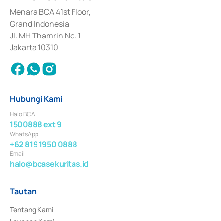
dan izin usaha lainnya dari Bank Indonesia sebagai Lembaga Pendukung 
Penerbitan, Transaksi, serta Penatausahaan dan Penyelesaian Transaksi 
Menara BCA 41st Floor,
Surat Berharga Komersial yang izinnya diterbitkan pada tahun 2018.
Grand Indonesia
Jl. MH Thamrin No. 1
Jakarta 10310
Hubungi Kami
Halo BCA
1500888 ext 9
WhatsApp
+62 819 1950 0888
Email
halo@bcasekuritas.id
Tautan
Tentang Kami