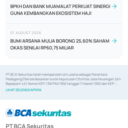
BPKH DAN BANK MUAMALAT PERKUAT SINERGI
GUNA KEMBANGKAN EKOSISTEM HAJI
07 AUGUST 2026
BUMI ARSANA MULIA BORONG 25,60% SAHAM
OKAS SENILAI RP60,75 MILIAR
PT BCA Sekuritas telah memperoleh izin usaha sebagai Perantara 
Pedagang Efek berdasarkan surat keputusan Otoritas Jasa Keuangan (d.h 
Bapepam-LK) Nomor KEP-138/PM/1992 tanggal 11 Maret 1992 dan KEP-
06/D.04/2014 tanggal 28 Februari 2014, izin usaha sebagai Penjamin Emisi 
LIHAT SELENGKAPNYA
Efek berdasarkan surat keputusan Otoritas Jasa Keuangan Nomor KEP-
12/PM/PEE/1997 tanggal 24 September 1997 dan KEP-07/D.04/2014 
tanggal 28 Februari 2014, izin usaha sebagai penyedia Jasa Konsultasi 
(
Advisory
) atas kegiatan merger, akuisisi, divestasi, dan 
join venture
berdasarkan surat keputusan Otoritas Jasa Keuangan Nomor S-
67/PM.21/2017 tanggal 3 Februari 2017, dan beberapa izin usaha lainnya 
dari Bank Indonesia antara lain sebagai Perantara Pelaksanaan Transaksi 
PT BCA Sekuritas
Sertifikat Deposito di Pasar Uang yang izinnya diterbitkan pada tahun 2017 