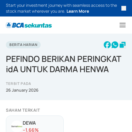
Start your investment journey with seamless access to the
stock market wherever you are.
Learn More
BERITA HARIAN
PEFINDO BERIKAN PERINGKAT
idA UNTUK DARMA HENWA
TERBIT PADA
26 January 2026
SAHAM TERKAIT
DEWA
-
-1.66
%