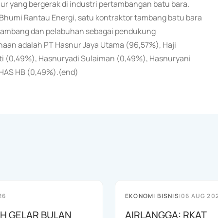
ur yang bergerak di industri pertambangan batu bara.
Bhumi Rantau Energi, satu kontraktor tambang batu bara
an tambang dan pelabuhan sebagai pendukung
haan adalah PT Hasnur Jaya Utama (96,57%), Haji
nti (0,49%), Hasnuryadi Sulaiman (0,49%), Hasnuryani
i HAS HB (0,49%).(end)
26
EKONOMI BISNIS
|
06 AUG 20
AH GELAR BULAN
AIRLANGGA: RKAT