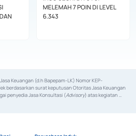
I
MELEMAH 7 POIN DI LEVEL
 DAN
6.343
as Jasa Keuangan (d.h Bapepam-LK) Nomor KEP-
fek berdasarkan surat keputusan Otoritas Jasa Keuangan 
ai penyedia Jasa Konsultasi (
Advisory
) atas kegiatan 
anggal 3 Februari 2017, dan beberapa izin usaha lainnya 
iterbitkan pada tahun 2017 dan izin usaha lainnya dari 
at Berharga Komersial yang izinnya diterbitkan pada 