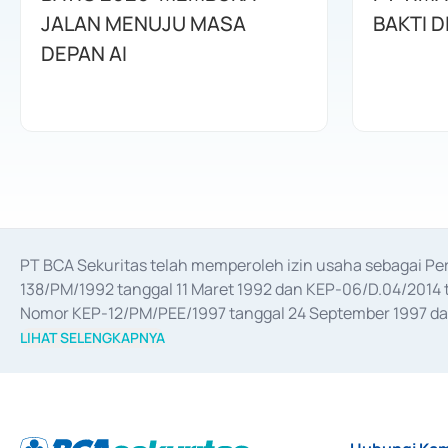
JALAN MENUJU MASA
BAKTI D
DEPAN AI
PT BCA Sekuritas telah memperoleh izin usaha sebagai P
138/PM/1992 tanggal 11 Maret 1992 dan KEP-06/D.04/2014 t
Nomor KEP-12/PM/PEE/1997 tanggal 24 September 1997 dan 
merger, akuisisi, divestasi, dan 
join venture
 berdasarkan su
LIHAT SELENGKAPNYA
dari Bank Indonesia antara lain sebagai Perantara Pelaksan
Bank Indonesia sebagai Lembaga Pendukung Penerbitan, Tr
tahun 2018.