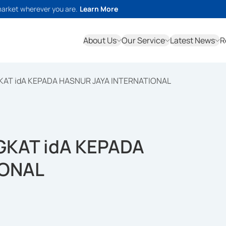
market wherever you are.
Learn More
About Us
Our Service
Latest News
R
KAT idA KEPADA HASNUR JAYA INTERNATIONAL
GKAT idA KEPADA
IONAL