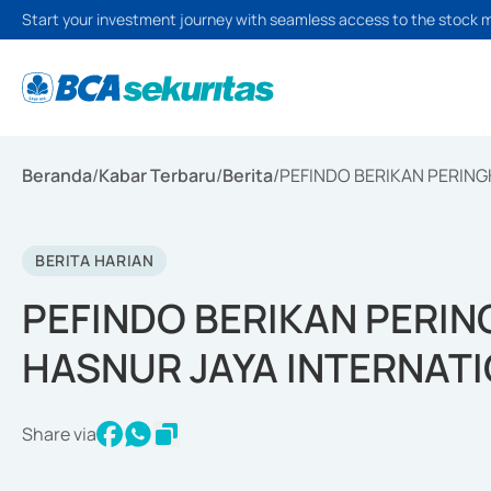
Start your investment journey with seamless access to the stock 
Beranda
/
Kabar Terbaru
/
Berita
/
PEFINDO BERIKAN PERING
BERITA HARIAN
PEFINDO BERIKAN PERIN
HASNUR JAYA INTERNAT
Share via