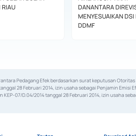
I RIAU
DANANTARA DIREVIS
MENYESUAIKAN DSI
DDMF
erantara Pedagang Efek berdasarkan surat keputusan Otorit
anggal 28 Februari 2014, izin usaha sebagai Penjamin Emisi E
KEP-07/D.04/2014 tanggal 28 Februari 2014, izin usaha sebag
rat keputusan Otoritas Jasa Keuangan Nomor S-67/PM.21/2017 t
aan Transaksi Sertifikat Deposito di Pasar Uang yang izinnya d
ansaksi, serta Penatausahaan dan Penyelesaian Transaksi Sur