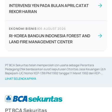
INTERVENSI YEN PADA BULAN APRIL CATAT
REKOR HARIAN
EKONOMI BISNIS
|
06 AUGUST 2026
RI-KOREA BANGUN INDONESIA FOREST AND
LAND FIRE MANAGEMENT CENTER
PT BCA Sekuritas telah memperoleh izin usaha sebagai Perantara 
Pedagang Efek berdasarkan surat keputusan Otoritas Jasa Keuangan (d.h 
Bapepam-LK) Nomor KEP-138/PM/1992 tanggal 11 Maret 1992 dan KEP-
06/D.04/2014 tanggal 28 Februari 2014, izin usaha sebagai Penjamin Emisi 
LIHAT SELENGKAPNYA
Efek berdasarkan surat keputusan Otoritas Jasa Keuangan Nomor KEP-
12/PM/PEE/1997 tanggal 24 September 1997 dan KEP-07/D.04/2014 
tanggal 28 Februari 2014, izin usaha sebagai penyedia Jasa Konsultasi 
(
Advisory
) atas kegiatan merger, akuisisi, divestasi, dan 
join venture
berdasarkan surat keputusan Otoritas Jasa Keuangan Nomor S-
67/PM.21/2017 tanggal 3 Februari 2017, dan beberapa izin usaha lainnya 
dari Bank Indonesia antara lain sebagai Perantara Pelaksanaan Transaksi 
PT BCA Sekuritas
Sertifikat Deposito di Pasar Uang yang izinnya diterbitkan pada tahun 2017 