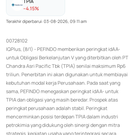
TPIA
-
-4.15
%
Terakhir diperbarui
:
03-08-2026, 09:11:am
00728102
IQPlus, (8/1) - PEFINDO memberikan peringkat idAA-
untuk Obligasi Berkelanjutan V yang diterbitkan oleh PT
Chandra Asri Pacific Tbk (TPIA) senilai maksimum Rp6
triliun. Penerbitan ini akan digunakan untuk membiayai
kebutuhan modal kerja Perusahaan. Pada saat yang
sama, PEFINDO menegaskan peringkat idAA- untuk
TPIA dan obligasi yang masih beredar. Prospek atas
peringkat perusahaan adalah stabil. Peringkat
mencerminkan posisi terdepan TPIA dalam industri
petrokimia yang didukung oleh sinergi dengan mitra
strategis, kegiatan usaha yang terintegrasi secara