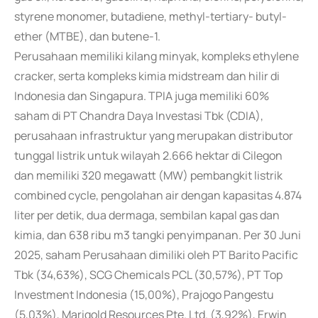
styrene monomer, butadiene, methyl-tertiary- butyl-
ether (MTBE), dan butene-1.
Perusahaan memiliki kilang minyak, kompleks ethylene
cracker, serta kompleks kimia midstream dan hilir di
Indonesia dan Singapura. TPIA juga memiliki 60%
saham di PT Chandra Daya Investasi Tbk (CDIA),
perusahaan infrastruktur yang merupakan distributor
tunggal listrik untuk wilayah 2.666 hektar di Cilegon
dan memiliki 320 megawatt (MW) pembangkit listrik
combined cycle, pengolahan air dengan kapasitas 4.874
liter per detik, dua dermaga, sembilan kapal gas dan
kimia, dan 638 ribu m3 tangki penyimpanan. Per 30 Juni
2025, saham Perusahaan dimiliki oleh PT Barito Pacific
Tbk (34,63%), SCG Chemicals PCL (30,57%), PT Top
Investment Indonesia (15,00%), Prajogo Pangestu
(5,03%), Marigold Resources Pte. Ltd. (3,92%), Erwin