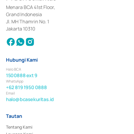
dan izin usaha lainnya dari Bank Indonesia sebagai Lembaga Pendukung 
Penerbitan, Transaksi, serta Penatausahaan dan Penyelesaian Transaksi 
Menara BCA 41st Floor,
Surat Berharga Komersial yang izinnya diterbitkan pada tahun 2018.
Grand Indonesia
Jl. MH Thamrin No. 1
Jakarta 10310
Hubungi Kami
Halo BCA
1500888 ext 9
WhatsApp
+62 819 1950 0888
Email
halo@bcasekuritas.id
Tautan
Tentang Kami