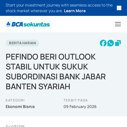
Start your investment journey with seamless access to the
stock market wherever you are.
Learn More
BERITA HARIAN
PEFINDO BERI OUTLOOK
STABIL UNTUK SUKUK
SUBORDINASI BANK JABAR
BANTEN SYARIAH
KATEGORI
TERBIT PADA
Ekonomi Bisnis
09 February 2026