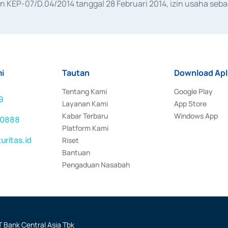
KEP-07/D.04/2014 tanggal 28 Februari 2014, izin usaha sebag
rat keputusan Otoritas Jasa Keuangan Nomor S-67/PM.21/2017 t
aan Transaksi Sertifikat Deposito di Pasar Uang yang izinnya d
ansaksi, serta Penatausahaan dan Penyelesaian Transaksi Sur
i
Tautan
Download Apl
Tentang Kami
Google Play
9
Layanan Kami
App Store
Kabar Terbaru
Windows App
 0888
Platform Kami
ritas.id
Riset
Bantuan
Pengaduan Nasabah
 Bank Central Asia Tbk