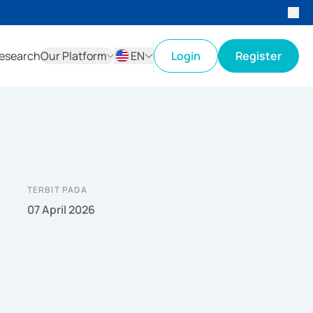
esearch
Our Platform
EN
Login
Register
ID
EN
TERBIT PADA
07 April 2026