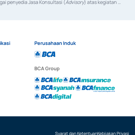
ai penyedia Jasa Konsultasi (
Advisory
) atas kegiatan 
anggal 3 Februari 2017, dan beberapa izin usaha lainnya 
iterbitkan pada tahun 2017 dan izin usaha lainnya dari 
at Berharga Komersial yang izinnya diterbitkan pada 
ikasi
Perusahaan Induk
BCA Group
Syarat dan Ketentuan
Kebijakan Privasi