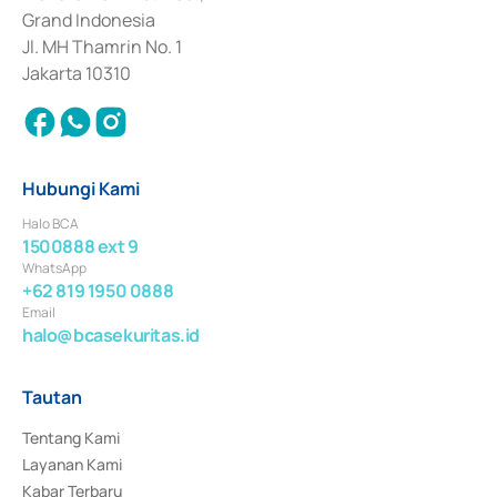
Surat Berharga Komersial yang izinnya diterbitkan pada tahun 2018.
Grand Indonesia
Jl. MH Thamrin No. 1
Jakarta 10310
Hubungi Kami
Halo BCA
1500888 ext 9
WhatsApp
+62 819 1950 0888
Email
halo@bcasekuritas.id
Tautan
Tentang Kami
Layanan Kami
Kabar Terbaru