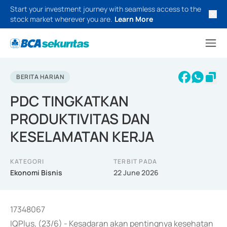
Start your investment journey with seamless access to the
stock market wherever you are.
Learn More
BERITA HARIAN
PDC TINGKATKAN
PRODUKTIVITAS DAN
KESELAMATAN KERJA
KATEGORI
TERBIT PADA
Ekonomi Bisnis
22 June 2026
17348067
IQPlus, (23/6) - Kesadaran akan pentingnya kesehatan