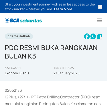
Start your investment journey with seamless access to the
stock market wherever you are.
Learn More
BERITA HARIAN
PDC RESMI BUKA RANGKAIAN
BULAN K3
KATEGORI
TERBIT PADA
Ekonomi Bisnis
27 January 2026
02652186
IQPlus, (27/1) - PT Patra Drilling Contractor (PDC) resmi
memulai rangkaian Peringatan Bulan Keselamatan dan