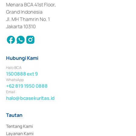
Penerbitan, Transaksi, serta Penatausahaan dan Penyelesaian Transaksi 
Menara BCA 41st Floor,
Surat Berharga Komersial yang izinnya diterbitkan pada tahun 2018.
Grand Indonesia
Jl. MH Thamrin No. 1
Jakarta 10310
Hubungi Kami
Halo BCA
1500888 ext 9
WhatsApp
+62 819 1950 0888
Email
halo@bcasekuritas.id
Tautan
Tentang Kami
Layanan Kami