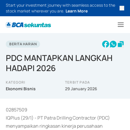
Start your investment journey with seamless access to the
stock market wherever you are.
Learn More
BERITA HARIAN
PDC MANTAPKAN LANGKAH
HADAPI 2026
KATEGORI
TERBIT PADA
Ekonomi Bisnis
29 January 2026
02857509
IQPlus (29/1) - PT Patra Drilling Contractor (PDC)
menyampaikan ringkasan kinerja perusahaan