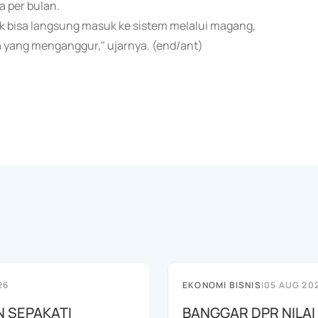
a per bulan.
uk bisa langsung masuk ke sistem melalui magang,
 yang menganggur," ujarnya. (end/ant)
26
EKONOMI BISNIS
|
05 AUG 20
N SEPAKATI
BANGGAR DPR NILAI