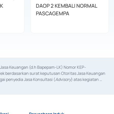
K
DAOP 2 KEMBALI NORMAL
PASCAGEMPA
as Jasa Keuangan (d.h Bapepam-LK) Nomor KEP-
fek berdasarkan surat keputusan Otoritas Jasa Keuangan 
ai penyedia Jasa Konsultasi (
Advisory
) atas kegiatan 
anggal 3 Februari 2017, dan beberapa izin usaha lainnya 
iterbitkan pada tahun 2017 dan izin usaha lainnya dari 
at Berharga Komersial yang izinnya diterbitkan pada 