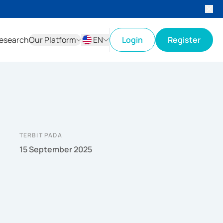
esearch
Our Platform
EN
Login
Register
ID
EN
TERBIT PADA
15 September 2025