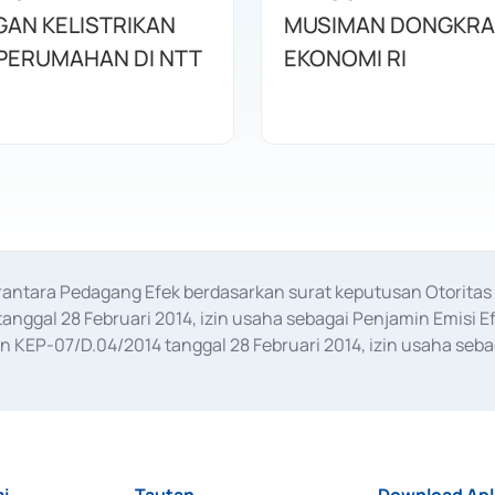
AN KELISTRIKAN
MUSIMAN DONGKRA
UNTUK PERUMAHAN DI NTT
EKONOMI RI
erantara Pedagang Efek berdasarkan surat keputusan Otorit
anggal 28 Februari 2014, izin usaha sebagai Penjamin Emisi E
KEP-07/D.04/2014 tanggal 28 Februari 2014, izin usaha sebag
rat keputusan Otoritas Jasa Keuangan Nomor S-67/PM.21/2017 t
aan Transaksi Sertifikat Deposito di Pasar Uang yang izinnya d
ansaksi, serta Penatausahaan dan Penyelesaian Transaksi Sur