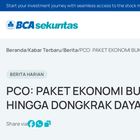
Start your investment journey with seamless access to the stock 
Beranda
/
Kabar Terbaru
/
Berita
/
PCO: PAKET EKONOMI BU
BERITA HARIAN
PCO: PAKET EKONOMI B
HINGGA DONGKRAK DAYA
Share via