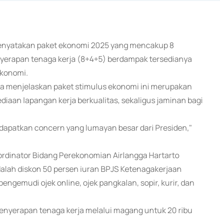
menyatakan paket ekonomi 2025 yang mencakup 8
enyerapan tenaga kerja (8+4+5) berdampak tersedianya
ekonomi.
lasa menjelaskan paket stimulus ekonomi ini merupakan
diaan lapangan kerja berkualitas, sekaligus jaminan bagi
dapatkan concern yang lumayan besar dari Presiden,"
oordinator Bidang Perekonomian Airlangga Hartarto
dalah diskon 50 persen iuran BPJS Ketenagakerjaan
gemudi ojek online, ojek pangkalan, sopir, kurir, dan
penyerapan tenaga kerja melalui magang untuk 20 ribu