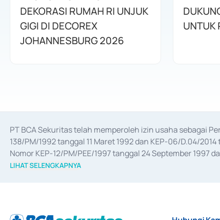
DEKORASI RUMAH RI UNJUK
DUKUNG
GIGI DI DECOREX
JOHANNESBURG 2026
PT BCA Sekuritas telah memperoleh izin usaha sebagai P
138/PM/1992 tanggal 11 Maret 1992 dan KEP-06/D.04/2014 t
Nomor KEP-12/PM/PEE/1997 tanggal 24 September 1997 dan 
merger, akuisisi, divestasi, dan 
join venture
 berdasarkan su
LIHAT SELENGKAPNYA
dari Bank Indonesia antara lain sebagai Perantara Pelaksan
Bank Indonesia sebagai Lembaga Pendukung Penerbitan, Tr
tahun 2018.