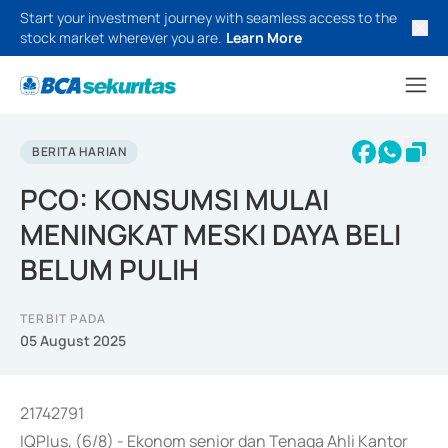
Start your investment journey with seamless access to the
stock market wherever you are.
Learn More
BERITA HARIAN
PCO: KONSUMSI MULAI
MENINGKAT MESKI DAYA BELI
BELUM PULIH
TERBIT PADA
05 August 2025
21742791
IQPlus, (6/8) - Ekonom senior dan Tenaga Ahli Kantor