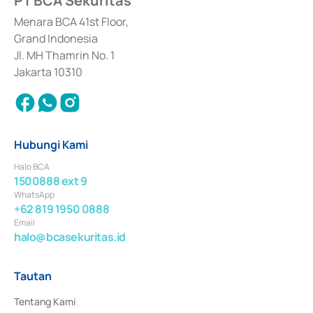
PT BCA Sekuritas
dan izin usaha lainnya dari Bank Indonesia sebagai Lembaga Pendukung 
Penerbitan, Transaksi, serta Penatausahaan dan Penyelesaian Transaksi 
Menara BCA 41st Floor,
Surat Berharga Komersial yang izinnya diterbitkan pada tahun 2018.
Grand Indonesia
Jl. MH Thamrin No. 1
Jakarta 10310
Hubungi Kami
Halo BCA
1500888 ext 9
WhatsApp
+62 819 1950 0888
Email
halo@bcasekuritas.id
Tautan
Tentang Kami