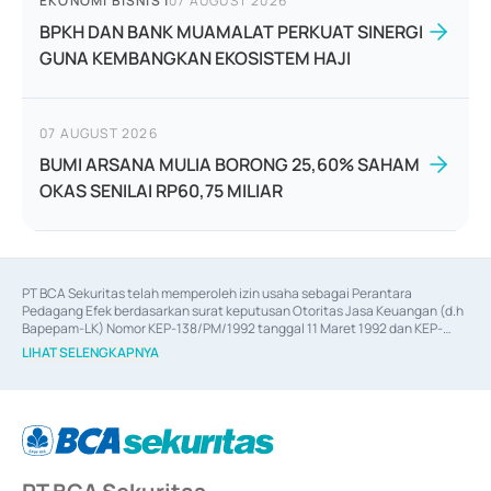
EKONOMI BISNIS
|
07 AUGUST 2026
BPKH DAN BANK MUAMALAT PERKUAT SINERGI
GUNA KEMBANGKAN EKOSISTEM HAJI
07 AUGUST 2026
BUMI ARSANA MULIA BORONG 25,60% SAHAM
OKAS SENILAI RP60,75 MILIAR
PT BCA Sekuritas telah memperoleh izin usaha sebagai Perantara 
Pedagang Efek berdasarkan surat keputusan Otoritas Jasa Keuangan (d.h 
Bapepam-LK) Nomor KEP-138/PM/1992 tanggal 11 Maret 1992 dan KEP-
06/D.04/2014 tanggal 28 Februari 2014, izin usaha sebagai Penjamin Emisi 
LIHAT SELENGKAPNYA
Efek berdasarkan surat keputusan Otoritas Jasa Keuangan Nomor KEP-
12/PM/PEE/1997 tanggal 24 September 1997 dan KEP-07/D.04/2014 
tanggal 28 Februari 2014, izin usaha sebagai penyedia Jasa Konsultasi 
(
Advisory
) atas kegiatan merger, akuisisi, divestasi, dan 
join venture
berdasarkan surat keputusan Otoritas Jasa Keuangan Nomor S-
67/PM.21/2017 tanggal 3 Februari 2017, dan beberapa izin usaha lainnya 
dari Bank Indonesia antara lain sebagai Perantara Pelaksanaan Transaksi 
Sertifikat Deposito di Pasar Uang yang izinnya diterbitkan pada tahun 2017 