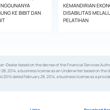
ENGGUNANYA
KEMANDIRIAN EKON
UNG KE BIBIT DAN
DISABILITAS MELALU
IT
PELATIHAN
oker-Dealer based on the decree of the Financial Services A
28, 2014, a business license as an Underwriter based on the 
014 dated February 28, 2014, a business license as a provider
 Financial Services Authority Number S-67/PM.21/2014 dated Fe
and joint ventures based on the decision letter of the Financ
 Bank Indonesia, among others as an Intermediary for the Impl
usiness licenses from Bank Indonesia as a Supporting Institut
e was issued in 2018.