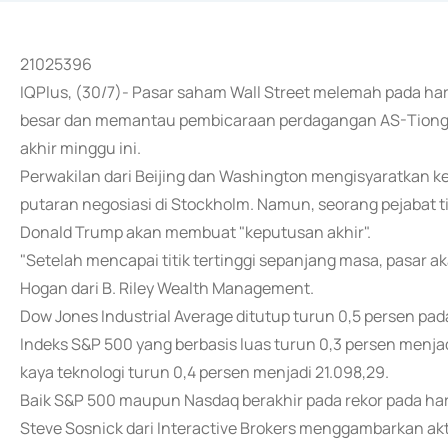
21025396
IQPlus, (30/7)- Pasar saham Wall Street melemah pada 
besar dan memantau pembicaraan perdagangan AS-Tiongko
akhir minggu ini.
Perwakilan dari Beijing dan Washington mengisyaratkan 
putaran negosiasi di Stockholm. Namun, seorang pejabat
Donald Trump akan membuat "keputusan akhir".
"Setelah mencapai titik tertinggi sepanjang masa, pasar 
Hogan dari B. Riley Wealth Management.
Dow Jones Industrial Average ditutup turun 0,5 persen pad
Indeks S&P 500 yang berbasis luas turun 0,3 persen menj
kaya teknologi turun 0,4 persen menjadi 21.098,29.
Baik S&P 500 maupun Nasdaq berakhir pada rekor pada har
Steve Sosnick dari Interactive Brokers menggambarkan akti