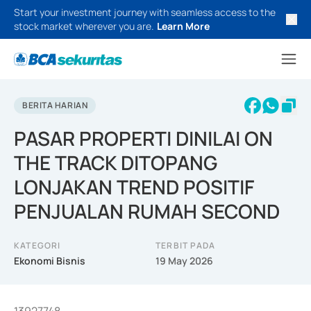
Start your investment journey with seamless access to the
stock market wherever you are.
Learn More
BERITA HARIAN
PASAR PROPERTI DINILAI ON
THE TRACK DITOPANG
LONJAKAN TREND POSITIF
PENJUALAN RUMAH SECOND
KATEGORI
TERBIT PADA
Ekonomi Bisnis
19 May 2026