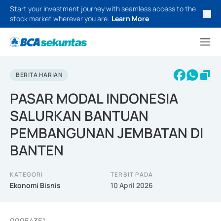
Start your investment journey with seamless access to the
stock market wherever you are.
Learn More
BERITA HARIAN
PASAR MODAL INDONESIA
SALURKAN BANTUAN
PEMBANGUNAN JEMBATAN DI
BANTEN
KATEGORI
TERBIT PADA
Ekonomi Bisnis
10 April 2026