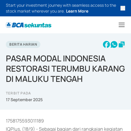
Start your investment journey with seamless access to the
stock market wherever you are.
Learn More
BERITA HARIAN
PASAR MODAL INDONESIA
RESTORASI TERUMBU KARANG
DI MALUKU TENGAH
TERBIT PADA
17 September 2025
1758175593011189
IQPlus, (18/9) - Sebagai bagian dari rangkaian kegiatan