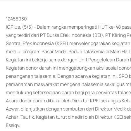
12456930
IQPlus, (5/5) - Dalam rangka memperingati HUT ke-48 pasa
yang terdiri dari PT Bursa Efek Indonesia (BEI), PT Kliring
Sentral Efek Indonesia (KSEI) menyelenggarakan kegiatan 
melalui program Pasar Modal Peduli Talasemia di Main Hall 
Kegiatan ini bekerja sama dengan Unit Pengelolaan Dara
Kegiatan donor darah ini menggabungkan aksi sosial dono
penanganan talasemia. Dengan adanya kegiatan ini, SRO
pemahaman masyarakat mengenai talasemia sekaligus me
mendukung ketersediaan darah bagi para penyintas talase
Acara donor darah dibuka oleh Direktur KPEI sekaligus K
Azwar, dilanjutkan dengan sambutan dari Direktur Medik
Azhari Taufik. Kegiatan turut dihadiri oleh Direktur KSEI 
Essiqy.