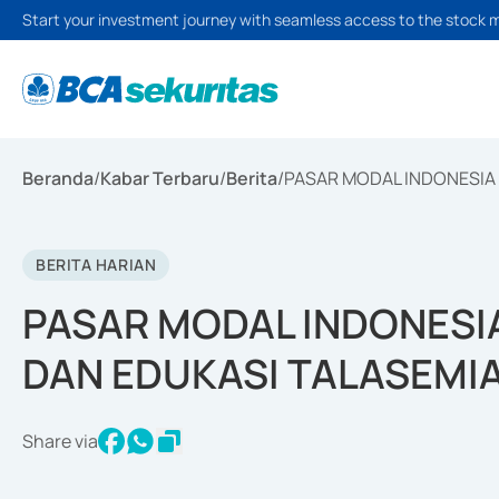
Start your investment journey with seamless access to the stock 
Beranda
/
Kabar Terbaru
/
Berita
/
PASAR MODAL INDONESIA
BERITA HARIAN
PASAR MODAL INDONESI
DAN EDUKASI TALASEMI
Share via