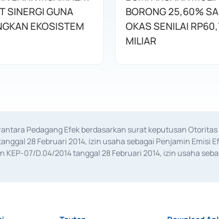
T SINERGI GUNA
BORONG 25,60% S
GKAN EKOSISTEM
OKAS SENILAI RP60,
MILIAR
erantara Pedagang Efek berdasarkan surat keputusan Otorit
anggal 28 Februari 2014, izin usaha sebagai Penjamin Emisi E
KEP-07/D.04/2014 tanggal 28 Februari 2014, izin usaha sebag
rat keputusan Otoritas Jasa Keuangan Nomor S-67/PM.21/2017 t
aan Transaksi Sertifikat Deposito di Pasar Uang yang izinnya d
ansaksi, serta Penatausahaan dan Penyelesaian Transaksi Sur