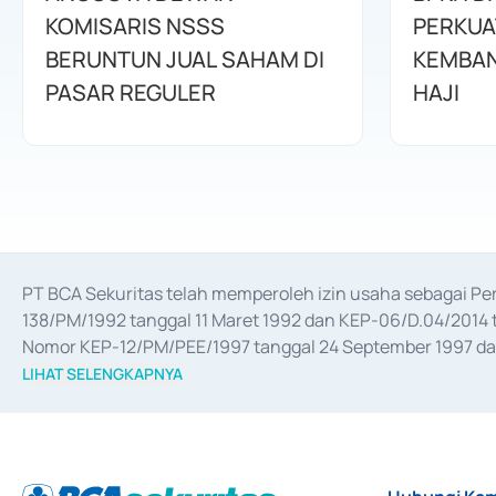
KOMISARIS NSSS
PERKUA
BERUNTUN JUAL SAHAM DI
KEMBAN
PASAR REGULER
HAJI
PT BCA Sekuritas telah memperoleh izin usaha sebagai P
138/PM/1992 tanggal 11 Maret 1992 dan KEP-06/D.04/2014 t
Nomor KEP-12/PM/PEE/1997 tanggal 24 September 1997 dan 
merger, akuisisi, divestasi, dan 
join venture
 berdasarkan su
LIHAT SELENGKAPNYA
dari Bank Indonesia antara lain sebagai Perantara Pelaksan
Bank Indonesia sebagai Lembaga Pendukung Penerbitan, Tr
tahun 2018.