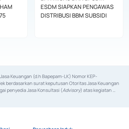
AHAM
ESDM SIAPKAN PENGAWAS
75
DISTRIBUSI BBM SUBSIDI
as Jasa Keuangan (d.h Bapepam-LK) Nomor KEP-
fek berdasarkan surat keputusan Otoritas Jasa Keuangan 
ai penyedia Jasa Konsultasi (
Advisory
) atas kegiatan 
anggal 3 Februari 2017, dan beberapa izin usaha lainnya 
iterbitkan pada tahun 2017 dan izin usaha lainnya dari 
at Berharga Komersial yang izinnya diterbitkan pada 