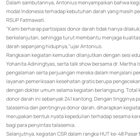
Dalam sambutannya, Antonius menyampaikan bahwa kegiat
modal Indonesia terhadap kebutuhan darah yang masih perl
RSUP Fatmawati.
"Kami berharap partisipasi donor darah tidak hanya dilakuk
berkelanjutan, sehingga turut membantu menjaga kualita
darah sepanjang hidupnya,"ujar Antonius.
Rangkaian kegiatan kemudian dilanjutkan dengan sesi edu
Yohanita Adiningtyas, serta talk show bersama dr. Martha
pengalaman serta perjuangan mereka dalam menjalani pen
layanan pemeriksaan kesehatan gratis berupa pengecekan k
dengan dokter umum selama kegiatan berlangsung. Total k
donor darah ini sebanyak 241 kantong. Dengan tingginya
talasemia dan pentingnya donor darah, diharapkan kegiatan
merupakan bentuk nyata kepedulian terhadap sesama kar
bagi para penyintas talasemia.
Selanjutnya, kegiatan CSR dalam rangka HUT ke-48 Pasar