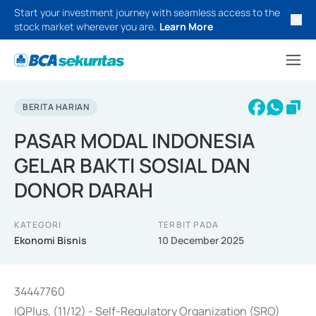
Start your investment journey with seamless access to the
stock market wherever you are.
Learn More
BERITA HARIAN
PASAR MODAL INDONESIA
GELAR BAKTI SOSIAL DAN
DONOR DARAH
KATEGORI
TERBIT PADA
Ekonomi Bisnis
10 December 2025
34447760
IQPlus, (11/12) - Self-Regulatory Organization (SRO)