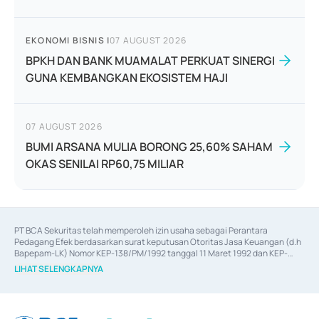
EKONOMI BISNIS
|
07 AUGUST 2026
BPKH DAN BANK MUAMALAT PERKUAT SINERGI
GUNA KEMBANGKAN EKOSISTEM HAJI
07 AUGUST 2026
BUMI ARSANA MULIA BORONG 25,60% SAHAM
OKAS SENILAI RP60,75 MILIAR
PT BCA Sekuritas telah memperoleh izin usaha sebagai Perantara 
Pedagang Efek berdasarkan surat keputusan Otoritas Jasa Keuangan (d.h 
Bapepam-LK) Nomor KEP-138/PM/1992 tanggal 11 Maret 1992 dan KEP-
06/D.04/2014 tanggal 28 Februari 2014, izin usaha sebagai Penjamin Emisi 
LIHAT SELENGKAPNYA
Efek berdasarkan surat keputusan Otoritas Jasa Keuangan Nomor KEP-
12/PM/PEE/1997 tanggal 24 September 1997 dan KEP-07/D.04/2014 
tanggal 28 Februari 2014, izin usaha sebagai penyedia Jasa Konsultasi 
(
Advisory
) atas kegiatan merger, akuisisi, divestasi, dan 
join venture