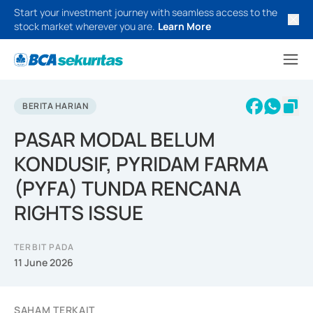
Start your investment journey with seamless access to the
stock market wherever you are.
Learn More
BERITA HARIAN
PASAR MODAL BELUM
KONDUSIF, PYRIDAM FARMA
(PYFA) TUNDA RENCANA
RIGHTS ISSUE
TERBIT PADA
11 June 2026
SAHAM TERKAIT