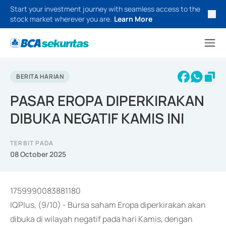
Start your investment journey with seamless access to the
stock market wherever you are.
Learn More
BERITA HARIAN
PASAR EROPA DIPERKIRAKAN
DIBUKA NEGATIF KAMIS INI
TERBIT PADA
08 October 2025
1759990083881180
IQPlus, (9/10) - Bursa saham Eropa diperkirakan akan
dibuka di wilayah negatif pada hari Kamis, dengan