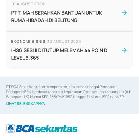
10 AUGUST 2026
PT TIMAH SERAHKAN BANTUAN UNTUK
RUMAH IBADAH DI BELITUNG
EKONOMI BISNIS
|
10 AUGUST 2026
IHSG SESI II DITUTUP MELEMAH 44 POIN DI
LEVEL 6.365
PT BCA Sekuritas telah memperoleh izin usaha sebagai Perantara 
Pedagang Efek berdasarkan surat keputusan Otoritas Jasa Keuangan (d.h 
Bapepam-LK) Nomor KEP-138/PM/1992 tanggal 11 Maret 1992 dan KEP-
06/D.04/2014 tanggal 28 Februari 2014, izin usaha sebagai Penjamin Emisi 
LIHAT SELENGKAPNYA
Efek berdasarkan surat keputusan Otoritas Jasa Keuangan Nomor KEP-
12/PM/PEE/1997 tanggal 24 September 1997 dan KEP-07/D.04/2014 
tanggal 28 Februari 2014, izin usaha sebagai penyedia Jasa Konsultasi 
(
Advisory
) atas kegiatan merger, akuisisi, divestasi, dan 
join venture
berdasarkan surat keputusan Otoritas Jasa Keuangan Nomor S-
67/PM.21/2017 tanggal 3 Februari 2017, dan beberapa izin usaha lainnya 
dari Bank Indonesia antara lain sebagai Perantara Pelaksanaan Transaksi 