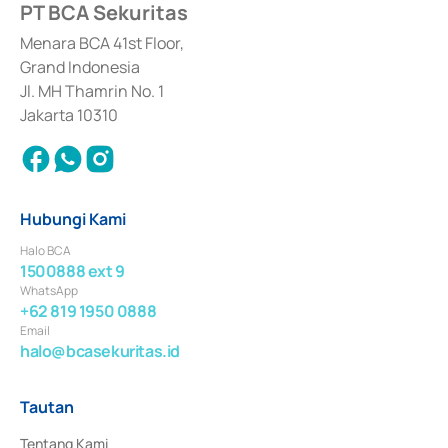
PT BCA Sekuritas
Sertifikat Deposito di Pasar Uang yang izinnya diterbitkan pada tahun 2017 
dan izin usaha lainnya dari Bank Indonesia sebagai Lembaga Pendukung 
Penerbitan, Transaksi, serta Penatausahaan dan Penyelesaian Transaksi 
Menara BCA 41st Floor,
Surat Berharga Komersial yang izinnya diterbitkan pada tahun 2018.
Grand Indonesia
Jl. MH Thamrin No. 1
Jakarta 10310
Hubungi Kami
Halo BCA
1500888 ext 9
WhatsApp
+62 819 1950 0888
Email
halo@bcasekuritas.id
Tautan
Tentang Kami