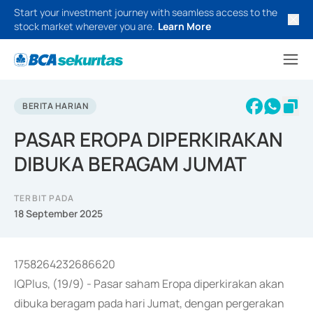
Start your investment journey with seamless access to the
stock market wherever you are.
Learn More
BERITA HARIAN
PASAR EROPA DIPERKIRAKAN
DIBUKA BERAGAM JUMAT
TERBIT PADA
18 September 2025
1758264232686620
IQPlus, (19/9) - Pasar saham Eropa diperkirakan akan
dibuka beragam pada hari Jumat, dengan pergerakan