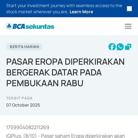
Start your investment journey with seamless access to the
stock market wherever you are.
Learn More
BERITA HARIAN
PASAR EROPA DIPERKIRAKAN
BERGERAK DATAR PADA
PEMBUKAAN RABU
TERBIT PADA
07 October 2025
1759904082211269
IQPlus, (8/10) - Pasar saham Eropa diperkirakan akan