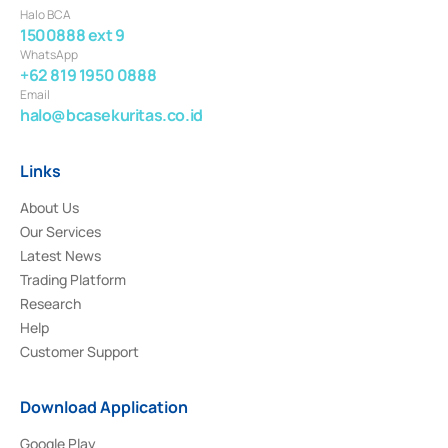
Halo BCA
1500888 ext 9
WhatsApp
+62 819 1950 0888
Email
halo@bcasekuritas.co.id
Links
About Us
Our Services
Latest News
Trading Platform
Research
Help
Customer Support
Download Application
Google Play