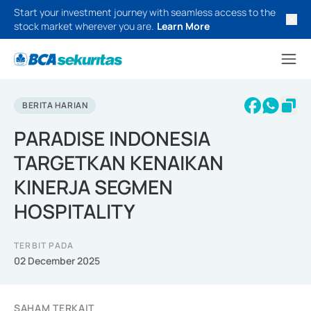
Start your investment journey with seamless access to the
stock market wherever you are.
Learn More
BERITA HARIAN
PARADISE INDONESIA
TARGETKAN KENAIKAN
KINERJA SEGMEN
HOSPITALITY
TERBIT PADA
02 December 2025
SAHAM TERKAIT