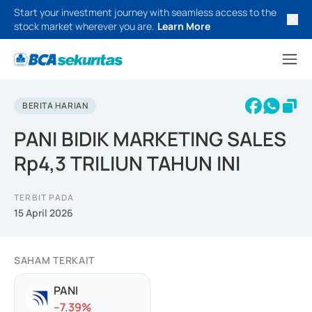
Start your investment journey with seamless access to the
stock market wherever you are.
Learn More
BERITA HARIAN
PANI BIDIK MARKETING SALES
Rp4,3 TRILIUN TAHUN INI
TERBIT PADA
15 April 2026
SAHAM TERKAIT
PANI
-
-7.39
%