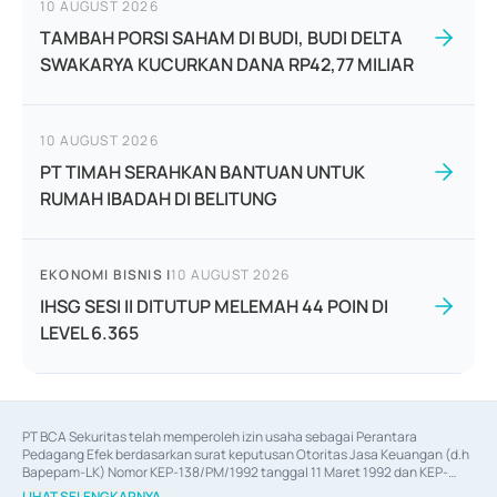
10 AUGUST 2026
TAMBAH PORSI SAHAM DI BUDI, BUDI DELTA
SWAKARYA KUCURKAN DANA RP42,77 MILIAR
10 AUGUST 2026
PT TIMAH SERAHKAN BANTUAN UNTUK
RUMAH IBADAH DI BELITUNG
EKONOMI BISNIS
|
10 AUGUST 2026
IHSG SESI II DITUTUP MELEMAH 44 POIN DI
LEVEL 6.365
PT BCA Sekuritas telah memperoleh izin usaha sebagai Perantara 
Pedagang Efek berdasarkan surat keputusan Otoritas Jasa Keuangan (d.h 
Bapepam-LK) Nomor KEP-138/PM/1992 tanggal 11 Maret 1992 dan KEP-
06/D.04/2014 tanggal 28 Februari 2014, izin usaha sebagai Penjamin Emisi 
LIHAT SELENGKAPNYA