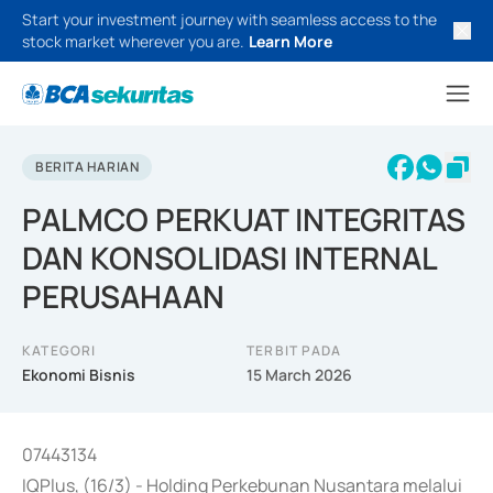
Start your investment journey with seamless access to the
stock market wherever you are.
Learn More
BERITA HARIAN
PALMCO PERKUAT INTEGRITAS
DAN KONSOLIDASI INTERNAL
PERUSAHAAN
KATEGORI
TERBIT PADA
Ekonomi Bisnis
15 March 2026
07443134
IQPlus, (16/3) - Holding Perkebunan Nusantara melalui