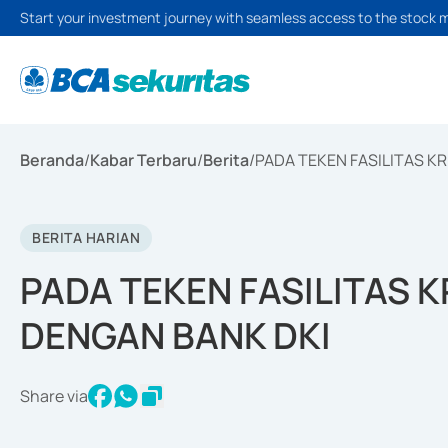
Start your investment journey with seamless access to the stock 
Beranda
/
Kabar Terbaru
/
Berita
/
PADA TEKEN FASILITAS K
BERITA HARIAN
PADA TEKEN FASILITAS K
DENGAN BANK DKI
Share via