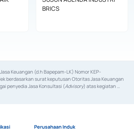
BRICS
as Jasa Keuangan (d.h Bapepam-LK) Nomor KEP-
fek berdasarkan surat keputusan Otoritas Jasa Keuangan 
ai penyedia Jasa Konsultasi (
Advisory
) atas kegiatan 
anggal 3 Februari 2017, dan beberapa izin usaha lainnya 
iterbitkan pada tahun 2017 dan izin usaha lainnya dari 
at Berharga Komersial yang izinnya diterbitkan pada 
ikasi
Perusahaan Induk