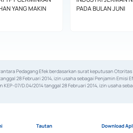
HAN YANG MAKIN
PADA BULAN JUNI
erantara Pedagang Efek berdasarkan surat keputusan Otorit
anggal 28 Februari 2014, izin usaha sebagai Penjamin Emisi E
KEP-07/D.04/2014 tanggal 28 Februari 2014, izin usaha sebag
rat keputusan Otoritas Jasa Keuangan Nomor S-67/PM.21/2017 t
aan Transaksi Sertifikat Deposito di Pasar Uang yang izinnya d
ansaksi, serta Penatausahaan dan Penyelesaian Transaksi Sur
i
Tautan
Download Apl