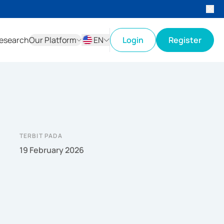
esearch
Our Platform
EN
Login
Register
ID
EN
TERBIT PADA
19 February 2026