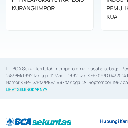
KURANGI IMPOR
PEMULI
KUAT
PT BCA Sekuritas telah memperoleh izin usaha sebagai P
138/PM/1992 tanggal 11 Maret 1992 dan KEP-06/D.04/2014 t
Nomor KEP-12/PM/PEE/1997 tanggal 24 September 1997 dan 
merger, akuisisi, divestasi, dan 
join venture
 berdasarkan su
LIHAT SELENGKAPNYA
dari Bank Indonesia antara lain sebagai Perantara Pelaksan
Bank Indonesia sebagai Lembaga Pendukung Penerbitan, Tr
tahun 2018.
Hubungi Kam