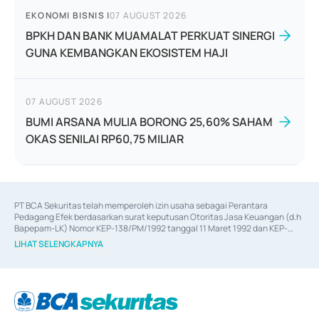
EKONOMI BISNIS
|
07 AUGUST 2026
BPKH DAN BANK MUAMALAT PERKUAT SINERGI
GUNA KEMBANGKAN EKOSISTEM HAJI
07 AUGUST 2026
BUMI ARSANA MULIA BORONG 25,60% SAHAM
OKAS SENILAI RP60,75 MILIAR
PT BCA Sekuritas telah memperoleh izin usaha sebagai Perantara 
Pedagang Efek berdasarkan surat keputusan Otoritas Jasa Keuangan (d.h 
Bapepam-LK) Nomor KEP-138/PM/1992 tanggal 11 Maret 1992 dan KEP-
06/D.04/2014 tanggal 28 Februari 2014, izin usaha sebagai Penjamin Emisi 
LIHAT SELENGKAPNYA
Efek berdasarkan surat keputusan Otoritas Jasa Keuangan Nomor KEP-
12/PM/PEE/1997 tanggal 24 September 1997 dan KEP-07/D.04/2014 
tanggal 28 Februari 2014, izin usaha sebagai penyedia Jasa Konsultasi 
(
Advisory
) atas kegiatan merger, akuisisi, divestasi, dan 
join venture
berdasarkan surat keputusan Otoritas Jasa Keuangan Nomor S-
67/PM.21/2017 tanggal 3 Februari 2017, dan beberapa izin usaha lainnya 