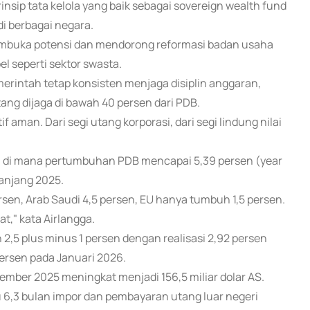
sip tata kelola yang baik sebagai sovereign wealth fund
di berbagai negara.
mbuka potensi dan mendorong reformasi badan usaha
el seperti sektor swasta.
merintah tetap konsisten menjaga disiplin anggaran,
tang dijaga di bawah 40 persen dari PDB.
if aman. Dari segi utang korporasi, dari segi lindung nilai
id, di mana pertumbuhan PDB mencapai 5,39 persen (year
panjang 2025.
rsen, Arab Saudi 4,5 persen, EU hanya tumbuh 1,5 persen.
," kata Airlangga.
n 2,5 plus minus 1 persen dengan realisasi 2,92 persen
ersen pada Januari 2026.
ember 2025 meningkat menjadi 156,5 miliar dolar AS.
 6,3 bulan impor dan pembayaran utang luar negeri