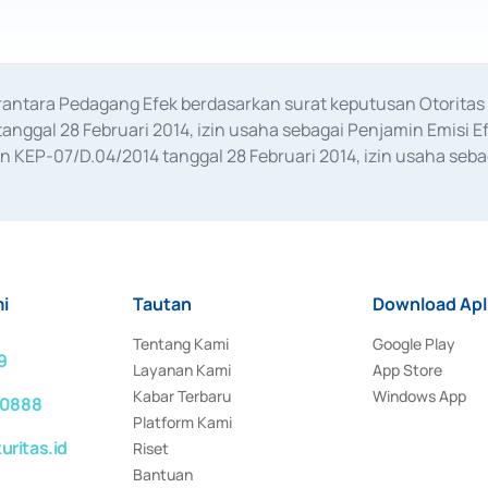
erantara Pedagang Efek berdasarkan surat keputusan Otorit
anggal 28 Februari 2014, izin usaha sebagai Penjamin Emisi E
KEP-07/D.04/2014 tanggal 28 Februari 2014, izin usaha sebag
rat keputusan Otoritas Jasa Keuangan Nomor S-67/PM.21/2017 t
aan Transaksi Sertifikat Deposito di Pasar Uang yang izinnya d
ansaksi, serta Penatausahaan dan Penyelesaian Transaksi Sur
i
Tautan
Download Apl
Tentang Kami
Google Play
9
Layanan Kami
App Store
Kabar Terbaru
Windows App
 0888
Platform Kami
ritas.id
Riset
Bantuan