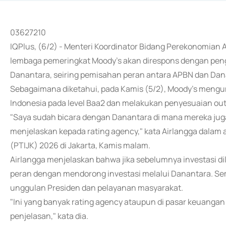
03627210
IQPlus, (6/2) - Menteri Koordinator Bidang Perekonomian A
lembaga pemeringkat Moody's akan direspons dengan pengu
Danantara, seiring pemisahan peran antara APBN dan Dan
Sebagaimana diketahui, pada Kamis (5/2), Moody's meng
Indonesia pada level Baa2 dan melakukan penyesuaian outlo
"Saya sudah bicara dengan Danantara di mana mereka ju
menjelaskan kepada rating agency," kata Airlangga dala
(PTIJK) 2026 di Jakarta, Kamis malam.
Airlangga menjelaskan bahwa jika sebelumnya investasi d
peran dengan mendorong investasi melalui Danantara. Se
unggulan Presiden dan pelayanan masyarakat.
"Ini yang banyak rating agency ataupun di pasar keuangan g
penjelasan," kata dia.