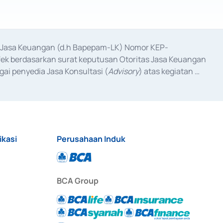
as Jasa Keuangan (d.h Bapepam-LK) Nomor KEP-
fek berdasarkan surat keputusan Otoritas Jasa Keuangan 
ai penyedia Jasa Konsultasi (
Advisory
) atas kegiatan 
anggal 3 Februari 2017, dan beberapa izin usaha lainnya 
iterbitkan pada tahun 2017 dan izin usaha lainnya dari 
at Berharga Komersial yang izinnya diterbitkan pada 
ikasi
Perusahaan Induk
BCA Group