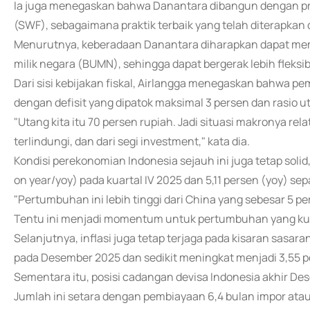
Ia juga menegaskan bahwa Danantara dibangun dengan prin
(SWF), sebagaimana praktik terbaik yang telah diterapkan 
Menurutnya, keberadaan Danantara diharapkan dapat me
milik negara (BUMN), sehingga dapat bergerak lebih fleksib
Dari sisi kebijakan fiskal, Airlangga menegaskan bahwa pe
dengan defisit yang dipatok maksimal 3 persen dan rasio u
"Utang kita itu 70 persen rupiah. Jadi situasi makronya relat
terlindungi, dan dari segi investment," kata dia.
Kondisi perekonomian Indonesia sejauh ini juga tetap sol
on year/yoy) pada kuartal IV 2025 dan 5,11 persen (yoy) se
"Pertumbuhan ini lebih tinggi dari China yang sebesar 5 pe
Tentu ini menjadi momentum untuk pertumbuhan yang kuat
Selanjutnya, inflasi juga tetap terjaga pada kisaran sasara
pada Desember 2025 dan sedikit meningkat menjadi 3,55 p
Sementara itu, posisi cadangan devisa Indonesia akhir Des
Jumlah ini setara dengan pembiayaan 6,4 bulan impor atau