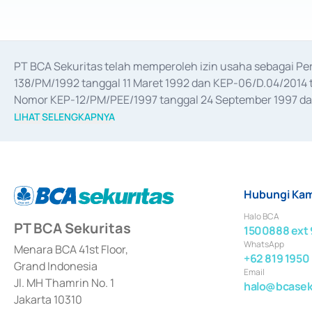
PT BCA Sekuritas telah memperoleh izin usaha sebagai P
138/PM/1992 tanggal 11 Maret 1992 dan KEP-06/D.04/2014 t
Nomor KEP-12/PM/PEE/1997 tanggal 24 September 1997 dan 
merger, akuisisi, divestasi, dan 
join venture
 berdasarkan su
LIHAT SELENGKAPNYA
dari Bank Indonesia antara lain sebagai Perantara Pelaksan
Bank Indonesia sebagai Lembaga Pendukung Penerbitan, Tr
tahun 2018.
Hubungi Kam
Halo BCA
PT BCA Sekuritas
1500888 ext 
WhatsApp
Menara BCA 41st Floor,
+62 819 1950
Grand Indonesia
Email
Jl. MH Thamrin No. 1
halo@bcaseku
Jakarta 10310