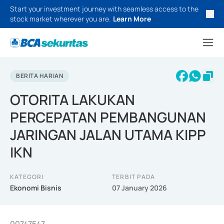
Start your investment journey with seamless access to the
stock market wherever you are.
Learn More
BERITA HARIAN
OTORITA LAKUKAN
PERCEPATAN PEMBANGUNAN
JARINGAN JALAN UTAMA KIPP
IKN
KATEGORI
TERBIT PADA
Ekonomi Bisnis
07 January 2026