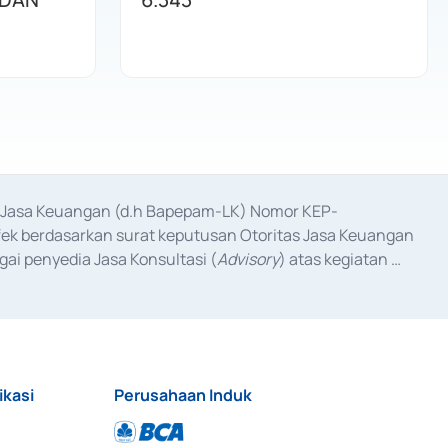
as Jasa Keuangan (d.h Bapepam-LK) Nomor KEP-
fek berdasarkan surat keputusan Otoritas Jasa Keuangan 
ai penyedia Jasa Konsultasi (
Advisory
) atas kegiatan 
anggal 3 Februari 2017, dan beberapa izin usaha lainnya 
iterbitkan pada tahun 2017 dan izin usaha lainnya dari 
at Berharga Komersial yang izinnya diterbitkan pada 
ikasi
Perusahaan Induk