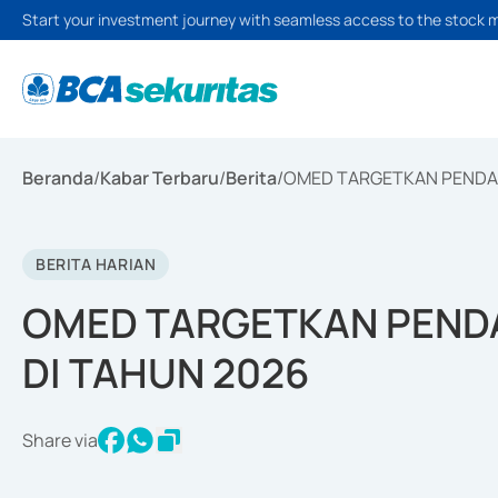
Start your investment journey with seamless access to the stock 
Beranda
/
Kabar Terbaru
/
Berita
/
OMED TARGETKAN PENDAP
BERITA HARIAN
OMED TARGETKAN PEND
DI TAHUN 2026
Share via