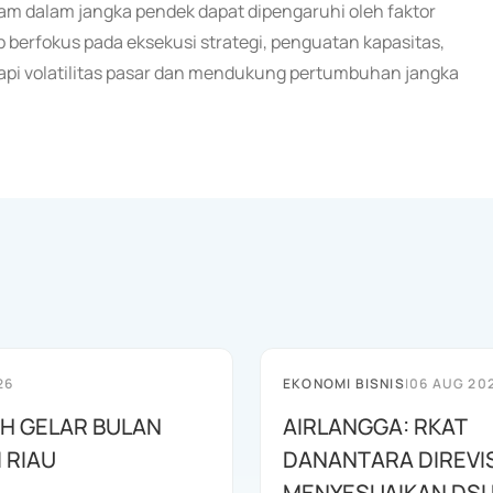
 dalam jangka pendek dapat dipengaruhi oleh faktor
 berfokus pada eksekusi strategi, penguatan kapasitas,
api volatilitas pasar dan mendukung pertumbuhan jangka
26
EKONOMI BISNIS
|
06 AUG 20
AH GELAR BULAN
AIRLANGGA: RKAT
I RIAU
DANANTARA DIREVIS
MENYESUAIKAN DSI