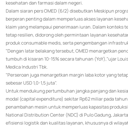
kesehatan dan farmasi dalam negeri.
Dalam siaran pers OMED (6/2) disebutkan Meskipun progr
berperan penting dalam memperluas akses layanan kesehat
klaim yang melampaui penerimaan iuran. Dalam konteks t
tetap resilien, didorong oleh permintaan layanan kesehata
produk consumable medis, serta pengembangan infrastru
"Dengan latar belakang tersebut, OMED menargetkan penda
tumbuh di kisaran 10-15% secara tahunan (YoY),"ujar Loui
Medica Industri Tbk.
"Perseroan juga menargetkan margin laba kotor yang tetap
sebesar USD 1,0-1,5 juta".
Untuk mendukung pertumbuhan jangka panjang dan kesiap
modal (capital expenditure) sekitar Rp62 miliar pada tahu
penambahan mesin untuk memperluas kapasitas produksi d
National Distribution Center (NDC) di Pulo Gadung, Jaka
efisiensi logistik dan kualitas layanan, khususnya di wila