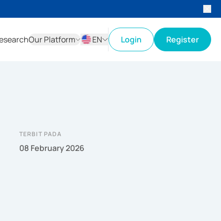
esearch
Our Platform
EN
Login
Register
ID
EN
TERBIT PADA
08 February 2026