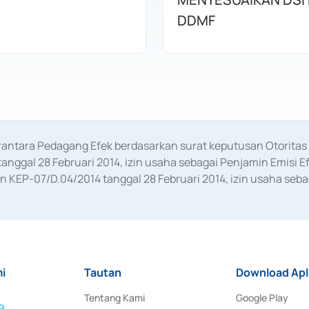
DDMF
erantara Pedagang Efek berdasarkan surat keputusan Otorit
anggal 28 Februari 2014, izin usaha sebagai Penjamin Emisi E
KEP-07/D.04/2014 tanggal 28 Februari 2014, izin usaha sebag
rat keputusan Otoritas Jasa Keuangan Nomor S-67/PM.21/2017 t
aan Transaksi Sertifikat Deposito di Pasar Uang yang izinnya d
ansaksi, serta Penatausahaan dan Penyelesaian Transaksi Sur
i
Tautan
Download Apl
Tentang Kami
Google Play
9