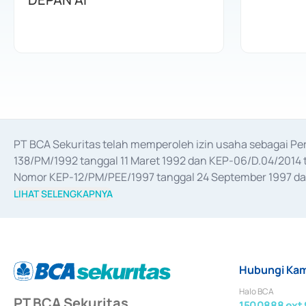
PT BCA Sekuritas telah memperoleh izin usaha sebagai P
138/PM/1992 tanggal 11 Maret 1992 dan KEP-06/D.04/2014 t
Nomor KEP-12/PM/PEE/1997 tanggal 24 September 1997 dan 
merger, akuisisi, divestasi, dan 
join venture
 berdasarkan su
LIHAT SELENGKAPNYA
dari Bank Indonesia antara lain sebagai Perantara Pelaksan
Bank Indonesia sebagai Lembaga Pendukung Penerbitan, Tr
tahun 2018.
Hubungi Kam
Halo BCA
PT BCA Sekuritas
1500888 ext 