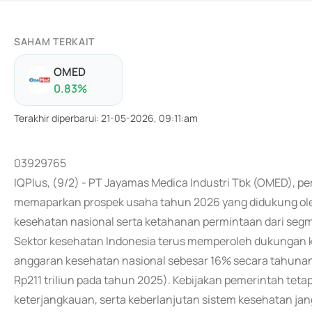
SAHAM TERKAIT
OMED
0.83
%
Terakhir diperbarui
:
21-05-2026, 09:11:am
03929765
IQPlus, (9/2) - PT Jayamas Medica Industri Tbk (OMED), p
memaparkan prospek usaha tahun 2026 yang didukung oleh 
kesehatan nasional serta ketahanan permintaan dari seg
Sektor kesehatan Indonesia terus memperoleh dukungan ku
anggaran kesehatan nasional sebesar 16% secara tahunan m
Rp211 triliun pada tahun 2025). Kebijakan pemerintah teta
keterjangkauan, serta keberlanjutan sistem kesehatan jan